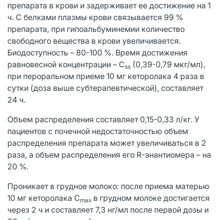
препарата в крови и задерживает ее достижение на 1
ч. С белками плазмы крови связывается 99 %
препарата, при гипоальбуминемии количество
свободного вещества в крови увеличивается.
Биодоступность – 80-100 %. Время достижения
равновесной концентрации – C
(0,39-0,79 мкг/мл),
ss
при пероральном приеме 10 мг кеторолака 4 раза в
сутки (доза выше субтерапевтической), составляет
24 ч.
Объем распределения составляет 0,15-0,33 л/кг. У
пациентов с почечной недостаточностью объем
распределения препарата может увеличиваться в 2
раза, а объем распределения его R-энантиомера – на
20 %.
Проникает в грудное молоко: после приема матерью
10 мг кеторолака С
в грудном молоке достигается
m
ах
через 2 ч и составляет 7,3 нг/мл после первой дозы и