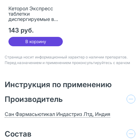
Кеторол Экспресс
таблетки
диспергируемые в
полости рта 10 мг 20
шт
143 руб.
В корзину
Страница носит информационный характер о наличии препаратов.
Перед назначением и применением проконсультируйтесь с врачом
Инструкция по применению
Производитель
Сан Фармасьютикал Индастриз Лтд, Индия
Состав