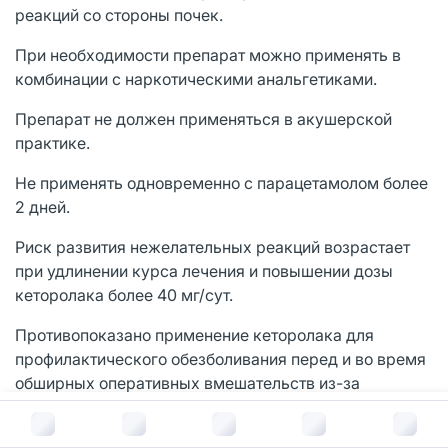
реакций со стороны почек.
При необходимости препарат можно применять в
комбинации с наркотическими анальгетиками.
Препарат не должен применяться в акушерской
практике.
Не применять одновременно с парацетамолом более
2 дней.
Риск развития нежелательных реакций возрастает
при удлинении курса лечения и повышении дозы
кеторолака более 40 мг/сут.
Противопоказано применение кеторолака для
профилактического обезболивания перед и во время
обширных оперативных вмешательств из-за
высокого риска кровотечения.
В корзину за
141
руб.
При применении кеторолака сообщалось о случаях