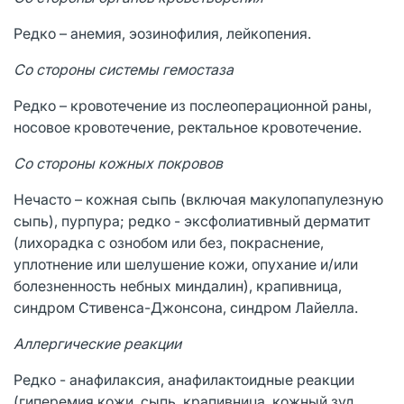
Редко – анемия, эозинофилия, лейкопения.
Со стороны системы гемостаза
Редко – кровотечение из послеоперационной раны,
носовое кровотечение, ректальное кровотечение.
Со стороны кожных покровов
Нечасто – кожная сыпь (включая макулопапулезную
сыпь), пурпура; редко - эксфолиативный дерматит
(лихорадка с ознобом или без, покраснение,
уплотнение или шелушение кожи, опухание и/или
болезненность небных миндалин), крапивница,
синдром Стивенса-Джонсона, синдром Лайелла.
Аллергические реакции
Редко - анафилаксия, анафилактоидные реакции
(гиперемия кожи, сыпь, крапивница, кожный зуд,