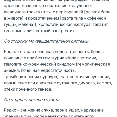
эрозивно-язвенные поражения желудочно-
кишечного тракта (в т.ч. с перфорацией [резкая боль
в животе] и кровотечением [рвота типа «кофейной
гущи», мелена]), холестатическая желтуха, гепатит,
гепатомегалия, острый панкреатит.
Со стороны мочевыделительной системы
Редко - острая почечная недостаточность, боль в
пояснице с или без гематурии и/или азотемии,
гемолитико-уремический синдром (гемолитическая
анемия, почечная недостаточность,
тромбоцитопения пурпура), частое мочеиспускание,
повышение или снижение суточного диуреза, нефрит,
отеки почечного генеза.
Со стороны органов чувств
Редко – снижение слуха, звон в ушах, нарушение
зрения (в том числе нечеткость зрительного