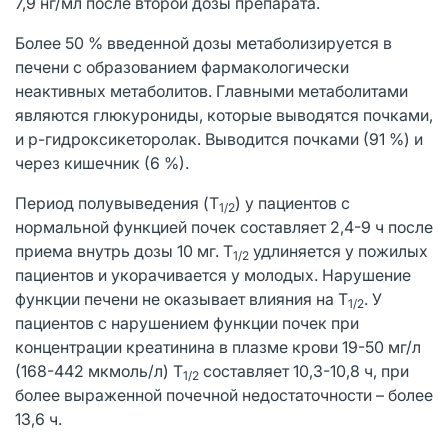
7,9 нг/мл после второй дозы препарата.
Более 50 % введенной дозы метаболизируется в
печени с образованием фармакологически
неактивных метаболитов. Главными метаболитами
являются глюкурониды, которые выводятся почками,
и р-гидроксикеторолак. Выводится почками (91 %) и
через кишечник (6 %).
Период полувыведения (T
) у пациентов с
1/2
нормальной функцией почек составляет 2,4-9 ч после
приема внутрь дозы 10 мг. T
удлиняется у пожилых
1/2
пациентов и укорачивается у молодых. Нарушение
функции печени не оказывает влияния на T
. У
1/2
пациентов с нарушением функции почек при
концентрации креатинина в плазме крови 19-50 мг/л
(168-442 мкмоль/л) T
составляет 10,3-10,8 ч, при
1/2
более выраженной почечной недостаточности – более
13,6 ч.