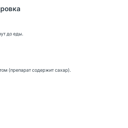
ировка
нут до еды.
ом (препарат содержит сахар).