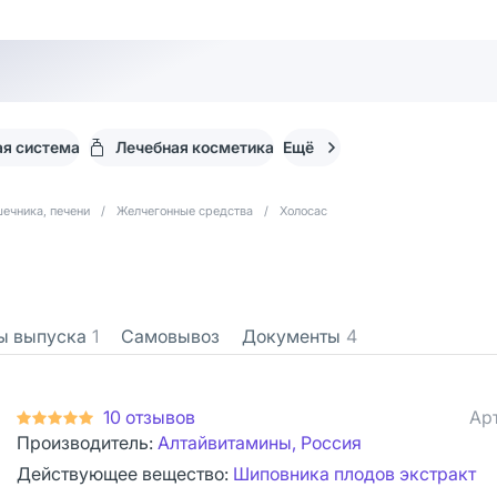
я система
Лечебная косметика
Ещё
ечника, печени
/
Желчегонные средства
/
Холосас
ы выпуска
1
Самовывоз
Документы
4
10 отзывов
Ар
Производитель:
Алтайвитамины, Россия
Действующее вещество:
Шиповника плодов экстракт