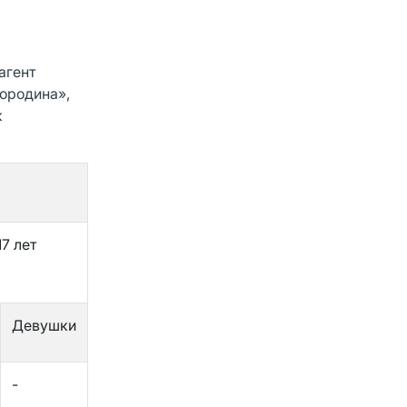
агент
мородина»,
к
17 лет
Девушки
-