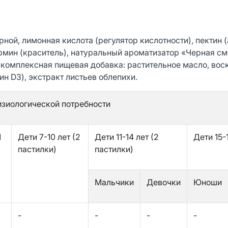
ной, лимонная кислота (регулятор кислотности), пектин (
рмин (краситель), натуральный ароматизатор «Черная с
, комплексная пищевая добавка: растительное масло, вос
н D3), экстракт листьев облепихи.
изиологической потребности
1
Дети 7-10 лет (2
Дети 11-14 лет (2
Дети 15-
пастилки)
пастилки)
Мальчики
Девочки
Юноши
-
-
-
-