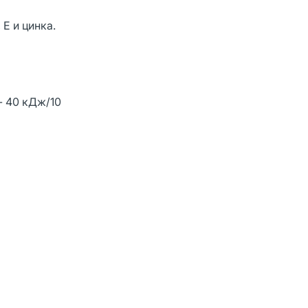
Е и цинка.
 - 40 кДж/10