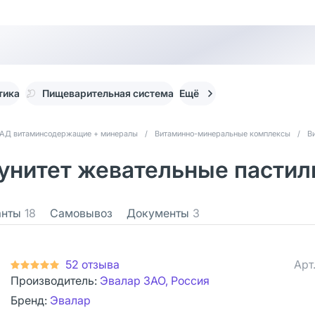
тика
Пищеварительная система
Ещё
АД витаминсодержащие + минералы
/
Витаминно-минеральные комплексы
/
В
итет жевательные пастилки
анты
18
Самовывоз
Документы
3
52 отзыва
Арт
Производитель:
Эвалар ЗАО, Россия
Бренд:
Эвалар