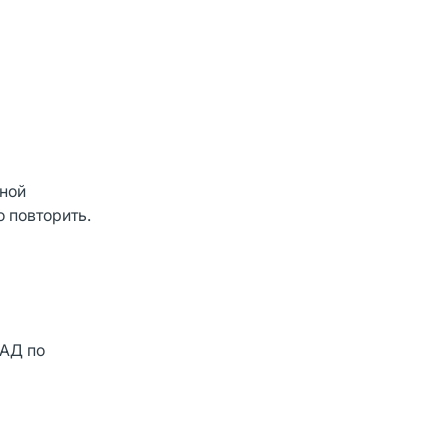
ьной
 повторить.
БАД по