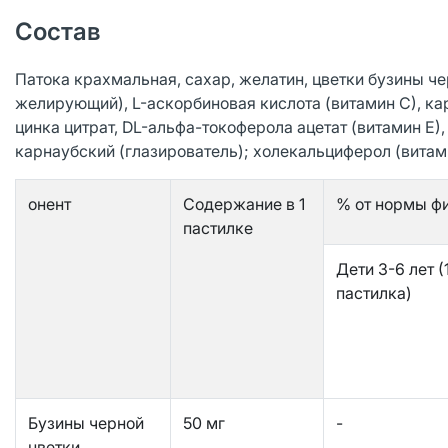
Состав
Патока крахмальная, сахар, желатин, цветки бузины чер
желирующий), L-аскорбиновая кислота (витамин С), ка
цинка цитрат, DL-альфа-токоферола ацетат (витамин Е)
карнаубский (глазирователь); холекальциферол (витами
онент
Содержание в 1
% от нормы ф
пастилке
Дети 3-6 лет (
пастилка)
Бузины черной
50 мг
-
цветки