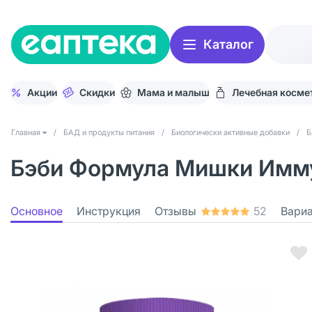
Каталог
Акции
Скидки
Мама и малыш
Лечебная косме
Главная
/
БАД и продукты питания
/
Биологически активные добавки
/
Б
Бэби Формула Мишки Иммун
Основное
Инструкция
Отзывы
52
Вари