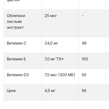
Облепихи
25 мкг
-
листьев
экстракт
Витамин С
24,0 мг
48
Витамин Е
7,0 мг ТЭ*
100
Витамин D3
7,5 мкг (300 МЕ)
50
Цинк
4,5 мг
56