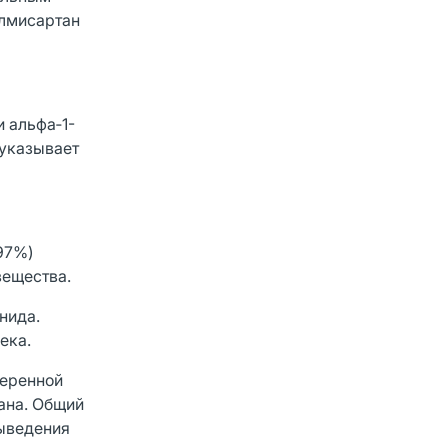
елмисартан
 альфа‑1-
 указывает
97%)
вещества.
нида.
ека.
меренной
ана. Общий
выведения