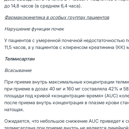
до 14,8 часов (в среднем 6,4 часа).
Фармакокинетика в особых группах пациентов
Нарушение функции почек
У пациентов с умеренной почечной недостаточностью 
11,5 часов, а у пациентов с клиренсом креатинина (КК)
Телмисартан
Всасывание
При приеме внутрь максимальные концентрации телмис
при приеме в дозах 40 мг и 160 мг составляла 42% и 
площади под кривой «концентрация-время» (
AUC
) кол
после приема внутрь концентрация в плазме крови ста
натощак.
Ожидается, что небольшое снижение
AUC
приведет к 
телмисартана при приеме внутрь не является линейной 