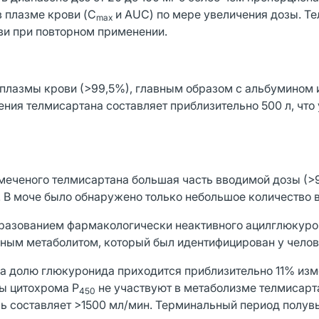
 плазме крови (C
и AUC) по мере увеличения дозы. Т
max
ови при повторном применении.
 плазмы крови (>99,5%), главным образом с альбумином и
ия телмисартана составляет приблизительно 500 л, что
меченого телмисартана большая часть вводимой дозы (>
 В моче было обнаружено только небольшое количество 
бразованием фармакологически неактивного ацилглюкуро
ным метаболитом, который был идентифицирован у челов
а долю глюкуронида приходится приблизительно 11% из
ы цитохрома P
не участвуют в метаболизме телмисарт
450
ь составляет >1500 мл/мин. Терминальный период полу