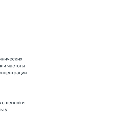
линических
или частоты
концентрации
 с легкой и
зы у