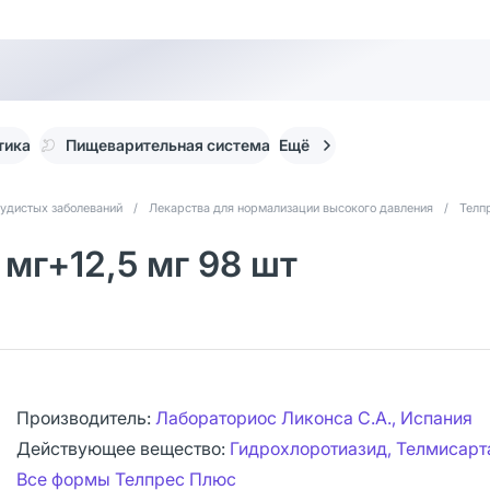
тика
Пищеварительная система
Ещё
судистых заболеваний
/
Лекарства для нормализации высокого давления
/
Телп
мг+12,5 мг 98 шт
Производитель:
Лабораториос Ликонса С.А., Испания
Действующее вещество:
Гидрохлоротиазид, Телмисарт
Все формы Телпрес Плюс