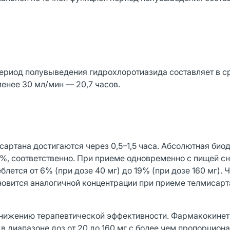
период полувыведения гидрохлоротиазида составляет в 
 менее 30 мл/мин — 20,7 часов.
артана достигаются через 0,5–1,5 часа. Абсолютная био
58%, соответственно. При приеме одновременно с пищей с
еблется от 6% (при дозе 40 мг) до 19% (при дозе 160 мг). 
новится аналогичной концентрации при приеме телмисарт
снижению терапевтической эффективности. Фармакокинет
в диапазоне доз от 20 до 160 мг с более чем пропорцио