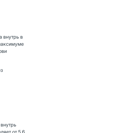
а внутрь в
 максимуме
ови
ез
 внутрь
ляет от 5,6