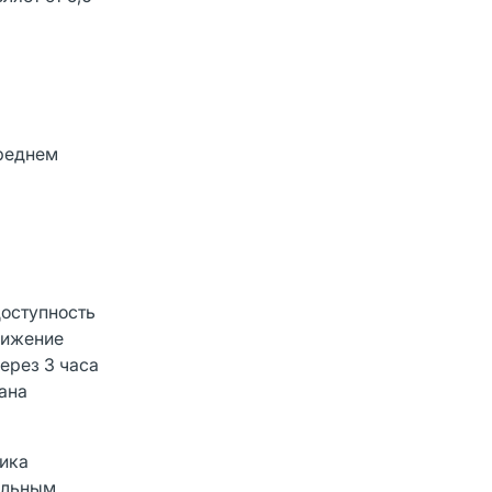
среднем
доступность
нижение
Через 3 часа
ана
ика
нальным