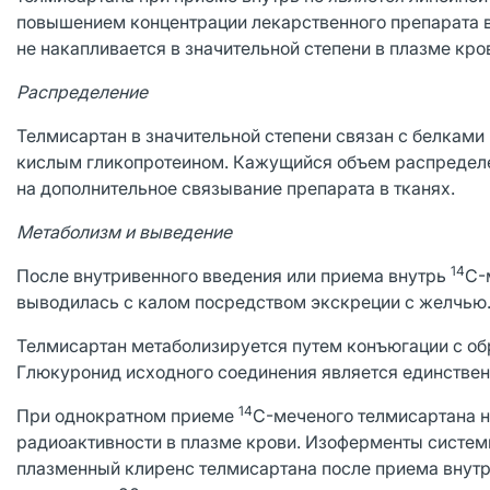
повышением концентрации лекарственного препарата в
не накапливается в значительной степени в плазме кр
Распределение
Телмисартан в значительной степени связан с белками
кислым гликопротеином. Кажущийся объем распределен
на дополнительное связывание препарата в тканях.
Метаболизм и выведение
14
После внутривенного введения или приема внутрь
C-
выводилась с калом посредством экскреции с желчью.
Телмисартан метаболизируется путем конъюгации с о
Глюкуронид исходного соединения является единствен
14
При однократном приеме
C-меченого телмисартана н
радиоактивности в плазме крови. Изоферменты систем
плазменный клиренс телмисартана после приема внутр