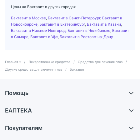
Цены на Бактавит в других городах
Бактавит в Москве
,
Бактавит в Санкт-Петербург
,
Бактавит в
Новосибирске
,
Бактавит в Екатеринбург
,
Бактавит в Казани
,
Бактавит в Нижнем Новгород
,
Бактавит в Челябинске
,
Бактавит
в Самаре
,
Бактавит в Уфе
,
Бактавит в Ростове-на-Дону
Главная
/
Лекарственные средства
/
Средства для лечения глаз
/
Другие средства для лечения глаз
/
Бактавит
Помощь
Самовывоз из аптек
ЕАПТЕКА
Обмен и возврат
О компании
Что с моим заказом?
Покупателям
Карьера
Ответы на вопросы
Оплата