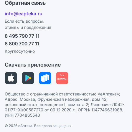
Поставщики
Обратная связь
Блог
Отзывы
Лицензия
info@eapteka.ru
Программа СберСпасибо
Реклама на сайте
Если есть вопросы,
отзывы и предложения
Политика конфиденциальности
Ваши товары на ЕАПТЕКЕ
8 495 790 77 11
Пользовательское соглашение
Сотрудничество для аптек
8 800 700 77 11
Политика рекомендаций
СМИ о нас
Круглосуточно
Этика и соответствие
Скачать приложение
Политика в отношении обработки персональных данных
Общество с ограниченной ответственностью «еАптека»;
Адрес: Москва, Фрунзенская набережная, дом 42,
цокольный этаж, помещение I, комната 2; Лицензия: Л042-
01177-91/00587270 от 09.12.2020 г.; ОГРН: 1147746631988,
ИНН 7704865540
© 2026 eАптека. Все права защищены