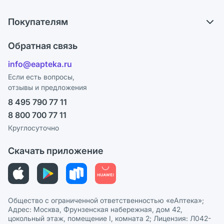
О компании
Что с моим заказом?
Покупателям
Карьера
Ответы на вопросы
Оплата
Поставщики
Обратная связь
Блог
Отзывы
Лицензия
info@eapteka.ru
Программа СберСпасибо
Реклама на сайте
Если есть вопросы,
отзывы и предложения
Политика конфиденциальности
Ваши товары на ЕАПТЕКЕ
8 495 790 77 11
Пользовательское соглашение
Сотрудничество для аптек
8 800 700 77 11
Политика рекомендаций
СМИ о нас
Круглосуточно
Этика и соответствие
Скачать приложение
Политика в отношении обработки персональных данных
Общество с ограниченной ответственностью «еАптека»;
Адрес: Москва, Фрунзенская набережная, дом 42,
цокольный этаж, помещение I, комната 2; Лицензия: Л042-