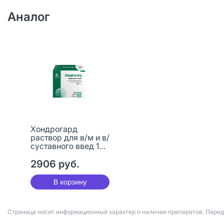
Аналог
Хондрогард
раствор для в/м и в/
суставного введ 100
мг/мл 2 мл амп 10
шт
2906 руб.
В корзину
Страница носит информационный характер о наличии препаратов. Пере