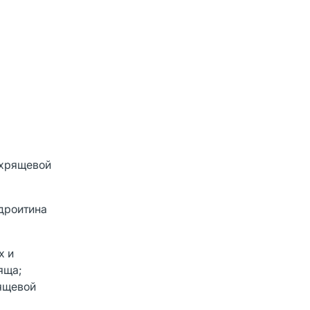
 хрящевой
дроитина
х и
яща;
рящевой