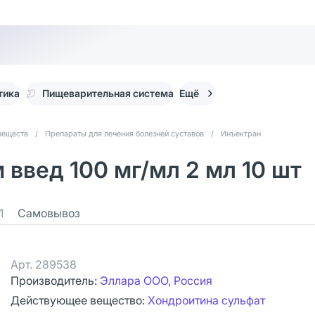
тика
Пищеварительная система
Ещё
веществ
/
Препараты для лечения болезней суставов
/
Инъектран
 введ 100 мг/мл 2 мл 10 шт
1
Самовывоз
Арт.
289538
Производитель:
Эллара ООО, Россия
Действующее вещество:
Хондроитина сульфат