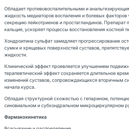
Обладает противовоспалительными и анальгезирующим
жидкость медиаторов воспаления и болевых факторов 
секрецию лейкотриенов и простагландинов. Препарат п
кальция, ускоряет процессы восстановления костной тк
Хондроитина сульфат замедляет прогрессирование ост
сумки и хрящевых поверхностей суставов, препятствуе
жидкости.
Клинический эффект проявляется улучшением подвижно
терапевтический эффект сохраняется длительное врем
изменений суставов, сопровождающихся вторичным си
начала курса.
Обладая структурной схожестью с гепарином, потенци
синовиальном и субхондральном микроциркулярном р
Фармакокинетика
Всасывание и распределение