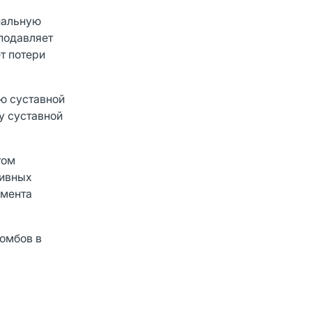
иальную
подавляет
т потери
ю суставной
у суставной
том
тивных
омента
омбов в