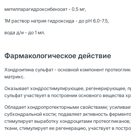
метилпарагидроксибензоат - 0.5 мг,
1М раствор натрия гидроксида - до pH 6.0-7.5,
вода д/и - до 1 мл.
Фармакологическое действие
Хондроитина сульфат - основной компонент протеогли
матрикс.
Оказывает хондростимулирующее, регенерирующее, пр
сульфат участвует в построении основного вещества хр
Обладает хондропротекторными свойствами; усиливае
субхондральной кости; подавляет активность фермент
стимулирует выработку хондроцитами протеогликанов;
ткани, стимулирует ее регенерацию, участвует в постр