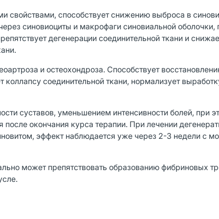
и свойствами, способствует снижению выброса в синов
через синовиоциты и макрофаги синовиальной оболочки, 
репятствует дегенерации соединительной ткани и снижае
ани.
еоартроза и остеохондроза. Способствует восстановлени
т коллапсу соединительной ткани, нормализует выработк
сти суставов, уменьшением интенсивности болей, при э
я после окончания курса терапии. При лечении дегенера
новитом, эффект наблюдается уже через 2-3 недели с м
ально может препятствовать образованию фибриновых тр
усле.