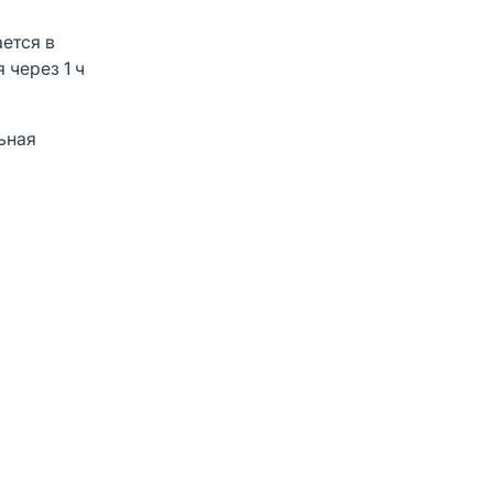
ется в
 через 1 ч
ьная