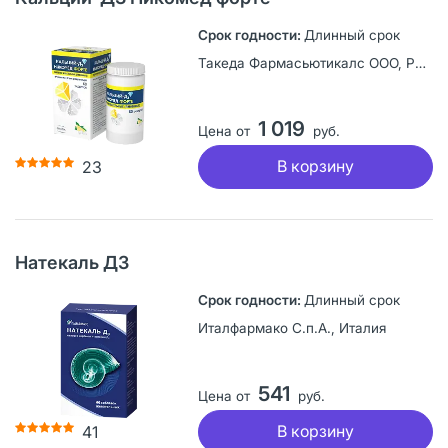
Длинный срок
Такеда Фармасьютикалс ООО, Россия
1 019
Цена от
руб.
В корзину
23
Натекаль Д3
Длинный срок
Италфармако С.п.А., Италия
541
Цена от
руб.
В корзину
41