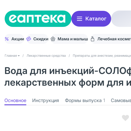
Каталог
Акции
Скидки
Мама и малыш
Лечебная косме
Главная
/
Лекарственные средства
/
Препараты для анестезии, реанимац
Вода для инъекций-СОЛОф
лекарственных форм для и
Основное
Инструкция
Формы выпуска
1
Самовы