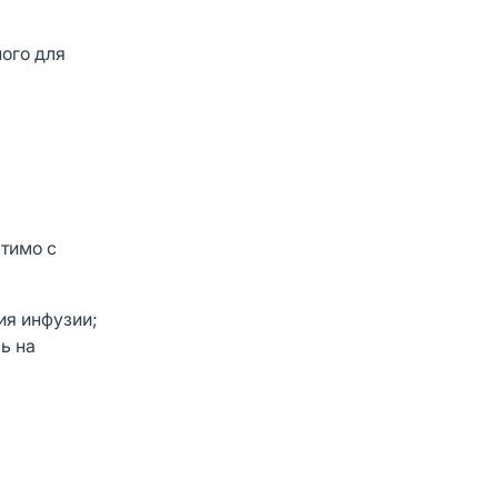
ного для
стимо с
ия инфузии;
ь на