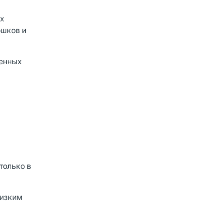
ых
ошков и
венных
только в
низким