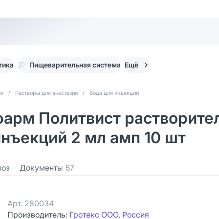
тика
Пищеварительная система
Ещё
ии
/
Растворы для анестезии
/
Вода для инъекций
арм Политвист растворител
нъекций 2 мл амп 10 шт
воз
Документы
57
Арт.
280034
Производитель:
Гротекс ООО, Россия