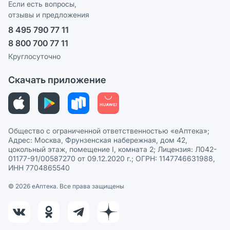
Реклама на сайте
Если есть вопросы,
отзывы и предложения
Политика конфиденциальности
Ваши товары на ЕАПТЕКЕ
8 495 790 77 11
Пользовательское соглашение
Сотрудничество для аптек
8 800 700 77 11
Политика рекомендаций
СМИ о нас
Круглосуточно
Этика и соответствие
Скачать приложение
Политика в отношении обработки персональных данных
Общество с ограниченной ответственностью «еАптека»;
Адрес: Москва, Фрунзенская набережная, дом 42,
цокольный этаж, помещение I, комната 2; Лицензия: Л042-
01177-91/00587270 от 09.12.2020 г.; ОГРН: 1147746631988,
ИНН 7704865540
© 2026 eАптека. Все права защищены