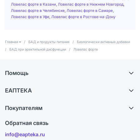
Ловелас форте в Казани
,
Ловелас форте в Нижнем Новгород
,
Ловелас форте в Челябинске
,
Ловелас форте в Самаре
,
Ловелас форте в Уфе
,
Ловелас форте в Ростове-на-Дону
Главная
/
БАД и продукты питания
/
Биологически активные добавки
/
БАД при эректильной дисфункции
/
Ловелас форте
Помощь
Самовывоз из аптек
ЕАПТЕКА
Обмен и возврат
О компании
Что с моим заказом?
Покупателям
Карьера
Ответы на вопросы
Оплата
Поставщики
Обратная связь
Блог
Отзывы
Лицензия
info@eapteka.ru
Программа СберСпасибо