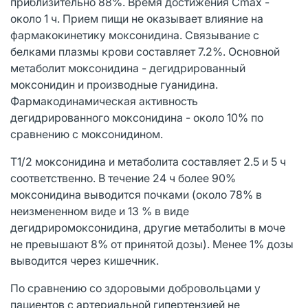
приблизительно 88%. Время достижения Cmax -
около 1 ч. Прием пищи не оказывает влияние на
фармакокинетику моксонидина. Связывание с
белками плазмы крови составляет 7.2%. Основной
метаболит моксонидина - дегидрированный
моксонидин и производные гуанидина.
Фармакодинамическая активность
дегидрированного моксонидина - около 10% по
сравнению с моксонидином.
Т1/2 моксонидина и метаболита составляет 2.5 и 5 ч
соответственно. В течение 24 ч более 90%
моксонидина выводится почками (около 78% в
неизмененном виде и 13 % в виде
дегидриромоксонидина, другие метаболиты в моче
не превышают 8% от принятой дозы). Менее 1% дозы
выводится через кишечник.
По сравнению со здоровыми добровольцами у
пациентов с артериальной гипертензией не