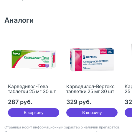
Аналоги
Карведилол-Тева
Карведилол-Вертекс
Ка
таблетки 25 мг 30 шт
таблетки 25 мг 30 шт
25 
287 руб.
329 руб.
32
В корзину
В корзину
Страница носит информационный характер о наличии препаратов.