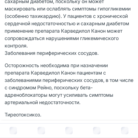
сахарным диабетом, поскольку он может
маскировать или ослаблять симптомы гипогликемии
(особенно тахикардию). У пациентов с хронической
сердечной недостаточностью и сахарным диабетом
применение препарата Карведилол Канон может
сопровождаться нарушениями гликемического
контроля.
Заболевания периферических сосудов.
Осторожность необходима при назначении
препарата Карведилол Канон пациентам с
заболеваниями периферических сосудов, в том числе
с синдромом Рейно, поскольку бета-
адреноблокаторы могут усиливать симптомы
артериальной недостаточности.
Тиреотоксикоз.
Как и другие бета-адреноблокаторы, Карведилол
В корзину за
128
руб.
Канон может уменьшать выраженность симптомов