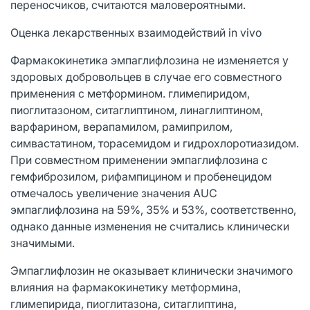
переносчиков, считаются маловероятными.
Оценка лекарственных взаимодействий in vivo
Фармакокинетика эмпаглифлозина не изменяется у
здоровых добровольцев в случае его совместного
применения с метформином. глимепиридом,
пиоглитазоном, ситаглиптином, линаглиптином,
варфарином, верапамилом, рамиприлом,
симвастатином, торасемидом и гидрохлоротиазидом.
При совместном применении эмпаглифлозина с
гемфиброзилом, рифампицином и пробенецидом
отмечалось увеличение значения AUC
эмпаглифлозина на 59%, 35% и 53%, соответственно,
однако данные изменения не считались клинически
значимыми.
Эмпаглифлозин не оказывает клинически значимого
влияния на фармакокинетику метформина,
глимепирида, пиоглитазона, ситаглиптина,