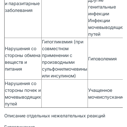
и паразитарные
генитальные
заболевания
инфекции
Инфекции
мочевыводящих
путей
Гипогликемия (при
Нарушения со
совместном
стороны обмена
применении с
Гиповолемия
веществ и
производными
питания
сульфонилмочевины
или инсулином)
Нарушения со
стороны почек и
Учащенное
мочевыводящих
мочеиспускание
путей
Описание отдельных нежелательных реакций
Гипогликемия