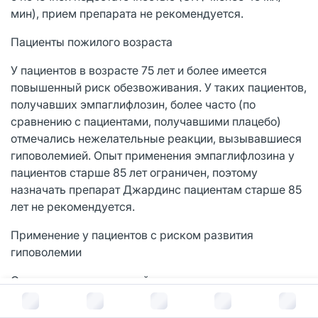
мин), прием препарата не рекомендуется.
Пациенты пожилого возраста
У пациентов в возрасте 75 лет и более имеется
повышенный риск обезвоживания. У таких пациентов,
получавших эмпаглифлозин, более часто (по
сравнению с пациентами, получавшими плацебо)
отмечались нежелательные реакции, вызывавшиеся
гиповолемией. Опыт применения эмпаглифлозина у
пациентов старше 85 лет ограничен, поэтому
назначать препарат Джардинс пациентам старше 85
лет не рекомендуется.
Применение у пациентов с риском развития
гиповолемии
Согласно механизму действия прием препарата
Джардинс может приводить к умеренному
В корзину за
3 002
руб.
снижению артериального давления. Поэтому следует