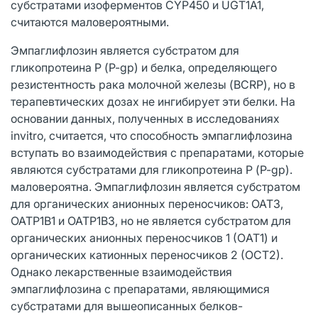
субстратами изоферментов CYP450 и UGT1A1,
считаются маловероятными.
Эмпаглифлозин является субстратом для
гликопротеина Р (P-gp) и белка, определяющего
резистентность рака молочной железы (BCRP), но в
терапевтических дозах не ингибирует эти белки. На
основании данных, полученных в исследованиях
invitro, считается, что способность эмпаглифлозина
вступать во взаимодействия с препаратами, которые
являются субстратами для гликопротеина Р (P-gp).
маловероятна. Эмпаглифлозин является субстратом
для органических анионных переносчиков: ОАТ3,
ОАТР1В1 и ОАТР1В3, но не является субстратом для
органических анионных переносчиков 1 (ОAT1) и
органических катионных переносчиков 2 (ОСТ2).
Однако лекарственные взаимодействия
эмпаглифлозина с препаратами, являющимися
субстратами для вышеописанных белков-