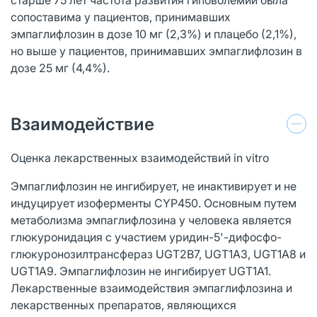
сопоставима у пациентов, принимавших
эмпаглифлозин в дозе 10 мг (2,3%) и плацебо (2,1%),
но выше у пациентов, принимавших эмпаглифлозин в
дозе 25 мг (4,4%).
Взаимодействие
Оценка лекарственных взаимодействий in vitro
Эмпаглифлозин не ингибирует, не инактивирует и не
индуцирует изоферменты CYP450. Основным путем
метаболизма эмпаглифлозина у человека является
глюкуронидация с участием уридин-5'-дифосфо-
глюкуронозилтрансфераз UGT2B7, UGT1A3, UGT1A8 и
UGT1A9. Эмпаглифлозин не ингибирует UGT1A1.
Лекарственные взаимодействия эмпаглифлозина и
лекарственных препаратов, являющихся