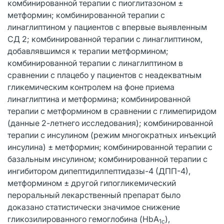
комбинированной терапии с пиоглитазоном ±
метформин; комбинированной терапии с
линаглиптином у пациентов с впервые выявленным
СД 2; комбинированной терапии с линаглиптином,
добавлявшимся к терапии метформином;
комбинированной терапии с линаглиптином в
сравнении с плацебо у пациентов с неадекватным
гликемическим контролем на фоне приема
линаглиптина и метформина; комбинированной
терапии с метформином в сравнении с глимепиридом
(данные 2-летнего исследования); комбинированной
терапии с инсулином (режим многократных инъекций
инсулина) ± метформин; комбинированной терапии с
базальным инсулином; комбинированной терапии с
ингибитором дипептидилпептидазы-4 (ДПП-4),
метформином ± другой гипогликемический
пероральный лекарственный препарат было
доказано статистически значимое снижение
гликозилированного гемоглобина (HbА
),
1c