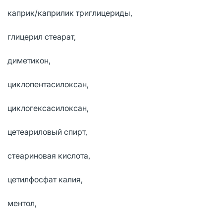
каприк/каприлик триглицериды,
глицерил стеарат,
диметикон,
циклопентасилоксан,
циклогексасилоксан,
цетеариловый спирт,
стеариновая кислота,
цетилфосфат калия,
ментол,