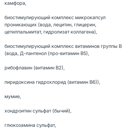
камфора,
биостимулирующий комплекс микрокапсул
проникающих (вода, лецитин, глицерин,
цетилпальмитат, гидролизат коллагена),
биостимулирующий комплекс витаминов группы В
(вода, Д-пантенол (про-витамин В5),
рибофлавин (витамин В2),
пиридоксина гидрохлорид (витамин В6)),
мумие,
хондроитин сульфат (бычий),
глюкозамина сульфат,