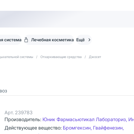
я система
Лечебная косметика
Ещё
дыхательной системы
/
Отхаркивающие средства
/
Джосет
воз
Арт.
239783
Производитель:
Юник Фармасьютикал Лабораториз, И
Действующее вещество:
Бромгексин, Гвайфенезин,