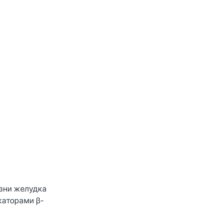
езни желудка
каторами β-