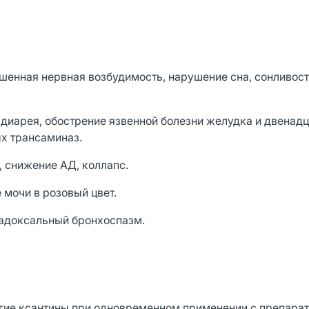
шенная нервная возбудимость, нарушение сна, сонливост
 диарея, обострение язвенной болезни желудка и двенад
ых трансаминаз.
 снижение АД, коллапс.
мочи в розовый цвет.
радоксальный бронхоспазм.
угие ксантины при одновременном применении с препара