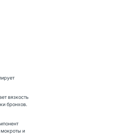
пирует
ает вязкость
ки бронхов.
омпонент
 мокроты и