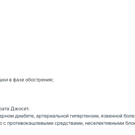
ки в фазе обострения;
рата Джосет.
рном диабете, артериальной гипертензии, язвенной бол
но с противокашлевыми средствами, неселективными бло