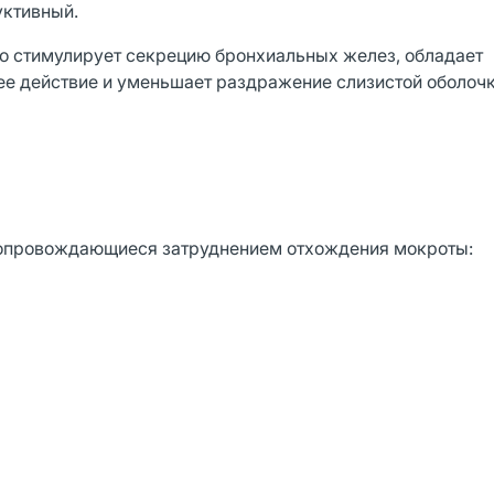
уктивный.
ко стимулирует секрецию бронхиальных желез, обладает
ее действие и уменьшает раздражение слизистой оболоч
сопровождающиеся затруднением отхождения мокроты: