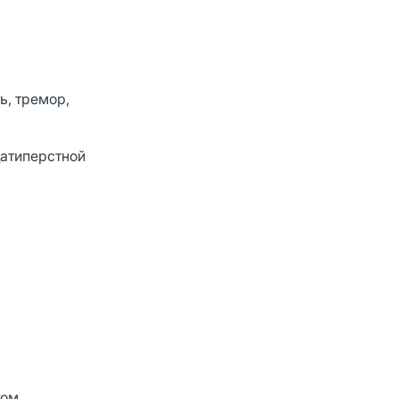
ь, тремор,
цатиперстной
том