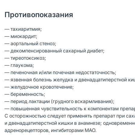
Противопоказания
— тахиаритмия;
— миокардит;
— аортальный стеноз;
— декомпенcированный сахарный диабет;
— тиреотоксикоз;
— глаукома;
— печеночная и/или почечная недостаточность;
— язвенная болезнь желудка и двенадцатиперстной киш
— желудочное кровотечение;
— беременность;
— период лактации (грудного вскармливания);
— повышенная чувствительность к компонентам препа
С осторожностью следует применять препарат при саха
и двенадцатиперстной кишки в анамнезе; одновремен
адренорецепторов, ингибиторами МАО.