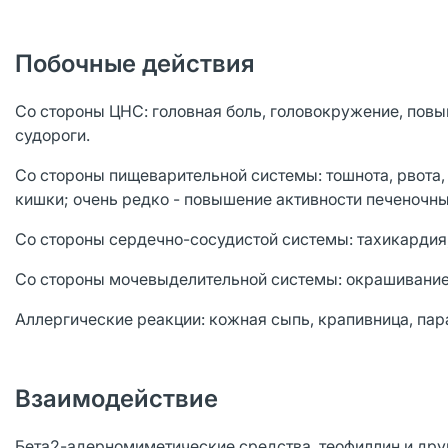
Побочные действия
Со стороны ЦНС: головная боль, головокружение, повы
судороги.
Со стороны пищеварительной системы: тошнота, рвота,
кишки; очень редко - повышение активности печеночн
Со стороны сердечно-сосудистой системы: тахикардия,
Со стороны мочевыделительной системы: окрашивание 
Аллергические реакции: кожная сыпь, крапивница, па
Взаимодействие
Бета2-адерномиметические средства, теофиллин и др