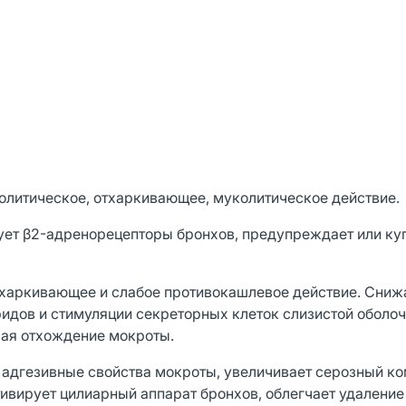
олитическое, отхаркивающее, муколитическое действие.
рует β2-адренорецепторы бронхов, предупреждает или ку
тхаркивающее и слабое противокашлевое действие. Сниж
идов и стимуляции секреторных клеток слизистой оболоч
шая отхождение мокроты.
 адгезивные свойства мокроты, увеличивает серозный к
тивирует цилиарный аппарат бронхов, облегчает удаление