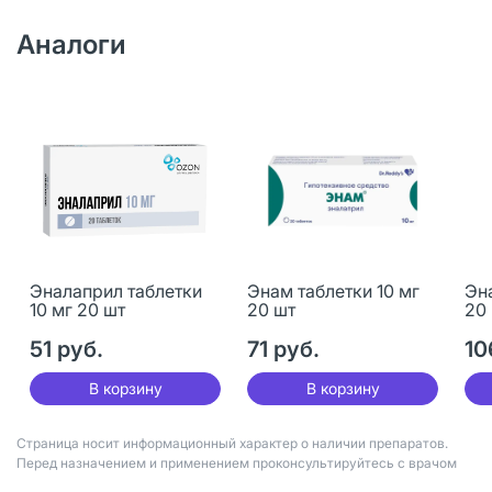
Аналоги
Эналаприл таблетки
Энам таблетки 10 мг
Эна
10 мг 20 шт
20 шт
20
51 руб.
71 руб.
10
В корзину
В корзину
Страница носит информационный характер о наличии препаратов.
Перед назначением и применением проконсультируйтесь с врачом