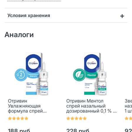
Условия хранения
Аналоги
Отривин
Отривин Ментол
Зв
Увлажняющая
спрей назальный
наз
формула спрей
дозированный 0,1 % 10
1 ш
назальный 0,1 % 10 мл
мл 1 шт
1 шт
188 руб.
228 руб.
92