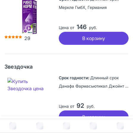
Меркле ГмбХ, Германия
146
Цена от
руб.
В корзину
29
Звездочка
Длинный срок
Данафа Фармасьютикал Джойнт Сток Компани, Вьетнам
92
Цена от
руб.
В корзину
В корзину за
123
руб.