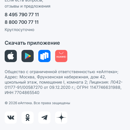
отзывы и предложения
Политика конфиденциальности
Ваши товары на ЕАПТЕКЕ
8 495 790 77 11
Пользовательское соглашение
Сотрудничество для аптек
8 800 700 77 11
Политика рекомендаций
СМИ о нас
Круглосуточно
Этика и соответствие
Скачать приложение
Политика в отношении обработки персональных данных
Общество с ограниченной ответственностью «еАптека»;
Адрес: Москва, Фрунзенская набережная, дом 42,
цокольный этаж, помещение I, комната 2; Лицензия: Л042-
01177-91/00587270 от 09.12.2020 г.; ОГРН: 1147746631988,
ИНН 7704865540
© 2026 eАптека. Все права защищены