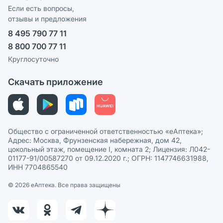
Программа СберСпасибо
Реклама на сайте
Если есть вопросы,
отзывы и предложения
Политика конфиденциальности
Ваши товары на ЕАПТЕКЕ
8 495 790 77 11
Пользовательское соглашение
Сотрудничество для аптек
8 800 700 77 11
Политика рекомендаций
СМИ о нас
Круглосуточно
Этика и соответствие
Скачать приложение
Политика в отношении обработки персональных данных
Общество с ограниченной ответственностью «еАптека»;
Адрес: Москва, Фрунзенская набережная, дом 42,
цокольный этаж, помещение I, комната 2; Лицензия: Л042-
01177-91/00587270 от 09.12.2020 г.; ОГРН: 1147746631988,
ИНН 7704865540
© 2026 eАптека. Все права защищены