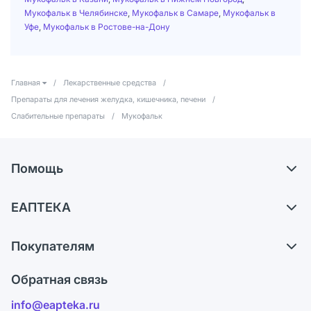
Мукофальк в Челябинске
,
Мукофальк в Самаре
,
Мукофальк в
Уфе
,
Мукофальк в Ростове-на-Дону
Главная
/
Лекарственные средства
/
Препараты для лечения желудка, кишечника, печени
/
Слабительные препараты
/
Мукофальк
Помощь
Самовывоз из аптек
ЕАПТЕКА
Обмен и возврат
О компании
Что с моим заказом?
Покупателям
Карьера
Ответы на вопросы
Оплата
Поставщики
Обратная связь
Блог
Отзывы
Лицензия
info@eapteka.ru