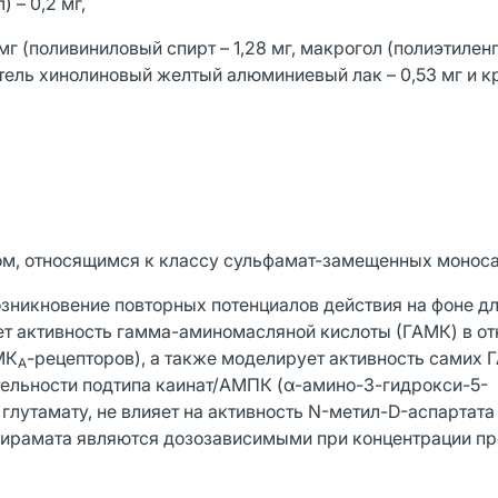
 – 0,2 мг,
мг (поливиниловый спирт – 1,28 мг, макрогол (полиэтилен
аситель хинолиновый желтый алюминиевый лак – 0,53 мг и 
ом, относящимся к классу сульфамат-замещенных монос
озникновение повторных потенциалов действия на фоне д
т активность гамма-аминомасляной кислоты (ГАМК) в о
МК
-рецепторов), а также моделирует активность самих
А
тельности подтипа каинат/АМПК (α-амино-3-гидрокси-5-
глутамату, не влияет на активность N-метил-D-аспартата
пирамата являются дозозависимыми при концентрации пр