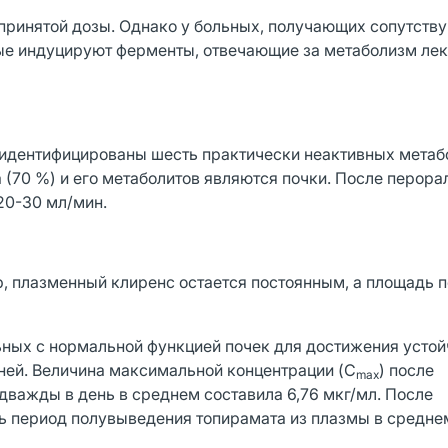
 принятой дозы. Однако у больных, получающих сопутст
ые индуцируют ферменты, отвечающие за метаболизм ле
 идентифицированы шесть практически неактивных метаб
(70 %) и его метаболитов являются почки. После перора
20-30 мл/мин.
, плазменный клиренс остается постоянным, а площадь 
льных с нормальной функцией почек для достижения усто
дней. Величина максимальной концентрации (C
) после
max
дважды в день в среднем составила 6,76 мкг/мл. После
нь период полувыведения топирамата из плазмы в средне