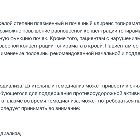
желой степени плазменный и почечный клиренс топирама
е возможно повышение равновесной концентрации топирам
ную функцию почек. Кроме того, пациентам с нарушения
весной концентрации топирамата в крови. Пациентам со
применение половины рекомендованной начальной и под
модиализа. Длительный гемодиализ может привести к сн
ребующегося для поддержания противосудорожной активн
 в плазме во время гемодиализа, может потребоваться н
 следует принимать во внимание:
диализа;