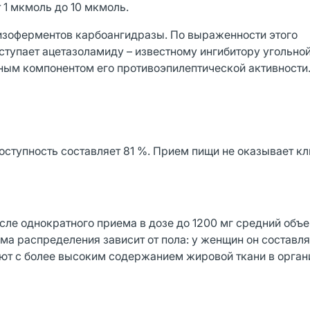
 1 мкмоль до 10 мкмоль.
 изоферментов карбоангидразы. По выраженности этого
тупает ацетазоламиду – известному ингибитору угольной
вным компонентом его противоэпилептической активности
оступность составляет 81 %. Прием пищи не оказывает к
сле однократного приема в дозе до 1200 мг средний объ
ема распределения зависит от пола: у женщин он составл
ают с более высоким содержанием жировой ткани в орга