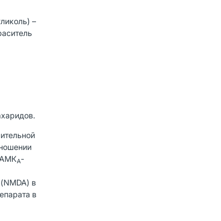
гликоль) –
краситель
ахаридов.
лительной
тношении
 ГАМК
-
А
 (NMDA) в
епарата в