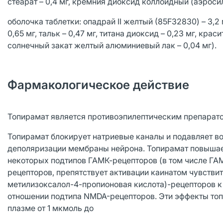
стеарат – 0,4 мг, кремния диоксид коллоидный (аэросил)
оболочка таблетки: опадрай II желтый (85F32830) – 3,2 
0,65 мг, тальк – 0,47 мг, титана диоксид – 0,23 мг, кр
солнечный закат желтый алюминиевый лак – 0,04 мг).
Фармакологическое действие
Топирамат является противоэпилептическим препарат
Топирамат блокирует натриевые каналы и подавляет в
деполяризации мембраны нейрона. Топирамат повышае
некоторых подтипов ГАМК-рецепторов (в том числе ГА
рецепторов, препятствует активации каинатом чувстви
метилизоксалол-4-пропионовая кислота)-рецепторов к 
отношении подтипа NMDA-рецепторов. Эти эффекты то
плазме от 1 мкмоль до