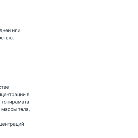
дней или
остью.
стве
нцентрации в
с топирамата
г массы тела,
центраций