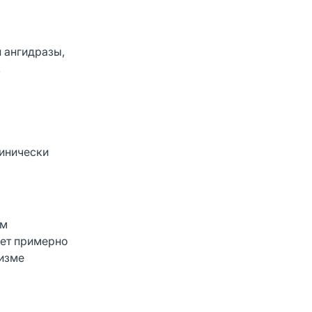
 ангидразы,
.
линически
ем
яет примерно
низме