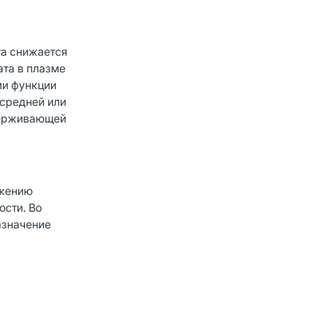
та снижается
ата в плазме
ми функции
 средней или
держивающей
ижению
ости. Во
азначение