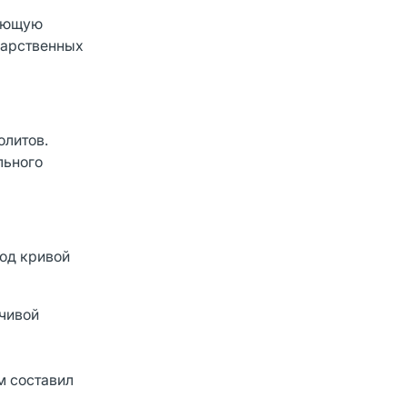
вующую
карственных
олитов.
льного
под кривой
йчивой
м составил