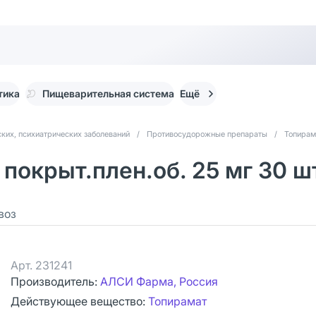
тика
Пищеварительная система
Ещё
ких, психиатрических заболеваний
/
Противосудорожные препараты
/
Топирам
покрыт.плен.об. 25 мг 30 ш
воз
Арт.
231241
Производитель:
АЛСИ Фарма, Россия
Действующее вещество:
Топирамат