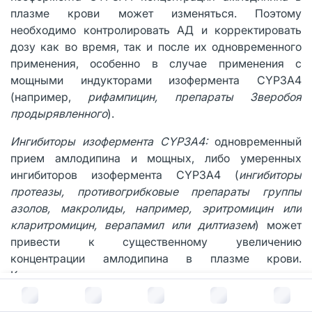
плазме крови может изменяться. Поэтому
необходимо контролировать АД и корректировать
дозу как во время, так и после их одновременного
применения, особенно в случае применения с
мощными индукторами изофермента CYP3A4
(например,
рифампицин, препараты Зверобоя
продырявленного
).
Ингибиторы изофермента
CYP
3
A
4:
одновременный
прием амлодипина и мощных, либо умеренных
ингибиторов изофермента CYP3A4 (
ингибиторы
протеазы, противогрибковые препараты группы
азолов, макролиды, например, эритромицин или
кларитромицин, верапамил или дилтиазем
) может
привести к существенному увеличению
концентрации амлодипина в плазме крови.
Клинические проявления указанных
фармакокинетических отклонений могут быть более
В корзину за
749
руб.
выраженными у пациентов пожилого возраста. В