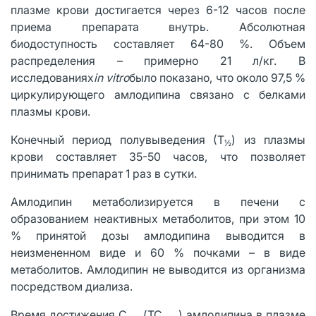
плазме крови достигается через 6-12 часов после
приема препарата внутрь. Абсолютная
биодоступность составляет 64-80 %. Объем
распределения – примерно 21 л/кг. В
исследованиях
i
n vitro
было показано, что около 97,5 %
циркулирующего амлодипина связано с белками
плазмы крови.
Конечный период полувыведения (Т
) из плазмы
½
крови составляет 35-50 часов, что позволяет
принимать препарат 1 раз в сутки.
Амлодипин метаболизируется в печени с
образованием неактивных метаболитов, при этом 10
% принятой дозы амлодипина выводится в
неизмененном виде и 60 % почками – в виде
метаболитов. Амлодипин не выводится из организма
посредством диализа.
Время достижения С
(ТС
) амлодипина в плазме