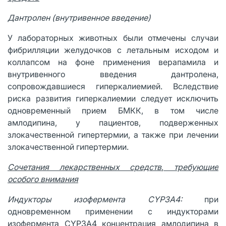
Дантролен (внутривенное введение)
У лабораторных животных были отмечены случаи
фибрилляции желудочков с летальным исходом и
коллапсом на фоне применения верапамила и
внутривенного введения дантролена,
сопровождавшиеся гиперкалиемией. Вследствие
риска развития гиперкалиемии следует исключить
одновременный прием БМКК, в том числе
амлодипина, у пациентов, подверженных
злокачественной гипертермии, а также при лечении
злокачественной гипертермии.
Сочетания лекарственных средств
,
требующие
особого внимания
Индукторы изофермента
CYP
3
A
4:
при
одновременном применении с индукторами
изофермента CYP3A4 концентрация амлодипина в