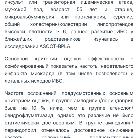
инсульт или транзиторная ишемическая атака,
мужской пол, возраст 55 лет и старше,
микроальбуминурия или протеинурия, курение,
общий холестерин/холестерин липопротеидов
высокой плотности ≥ 6, раннее развитие ИБС у
ближайших родственников изучалась в
исследовании ASCOT-BPLA.
Основной критерий оценки эффективности –
комбинированный показатель частоты нефатального
инфаркта миокарда (в том числе безболевого) и
летальных исходов ИБС.
Частота осложнений, предусмотренных основным
критерием оценки, в группе амлодипин/периндоприл
была на 10 % ниже, чем в группе атенолол/
бендрофлуметиазид, однако это различие не было
статистически достоверным. В группе амлодипин/
периндоприл отмечалось достоверное снижение
частоты осложнений, предусмотренных