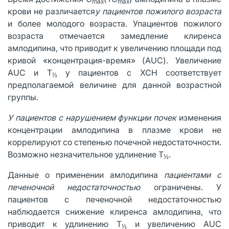
max
max
крови не различается
у пациентов пожилого возраста
и более молодого возраста. Упациентов пожилого
возраста отмечается замедление клиренса
амлодипина, что приводит к увеличению площади под
кривой «концентрация-время» (AUC). Увеличение
AUC и Т
у пациентов с ХСН соответствует
½
предполагаемой величине для данной возрастной
группы.
У пациентов с нарушением функции почек
изменения
концентрации амлодипина в плазме крови не
коррелируют со степенью почечной недостаточности.
Возможно незначительное удлинение Т
.
½
Данные о применении амлодипина
пациентами с
печеночной недостаточностью
ограничены. У
пациентов с печеночной недостаточностью
наблюдается снижение клиренса амлодипина, что
приводит к удлинению Т
и увеличению AUC
½