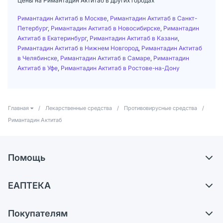
Цены на Римантадин Актитаб в других городах
Римантадин Актитаб в Москве
,
Римантадин Актитаб в Санкт-
Петербург
,
Римантадин Актитаб в Новосибирске
,
Римантадин
Актитаб в Екатеринбург
,
Римантадин Актитаб в Казани
,
Римантадин Актитаб в Нижнем Новгород
,
Римантадин Актитаб
в Челябинске
,
Римантадин Актитаб в Самаре
,
Римантадин
Актитаб в Уфе
,
Римантадин Актитаб в Ростове-на-Дону
Главная
/
Лекарственные средства
/
Противовирусные средства
/
Римантадин Актитаб
Помощь
Самовывоз из аптек
ЕАПТЕКА
Обмен и возврат
О компании
Что с моим заказом?
Покупателям
Карьера