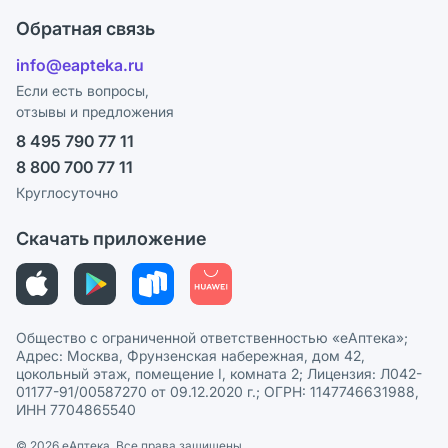
Ответы на вопросы
Оплата
Поставщики
Обратная связь
Блог
Отзывы
Лицензия
info@eapteka.ru
Программа СберСпасибо
Реклама на сайте
Если есть вопросы,
отзывы и предложения
Политика конфиденциальности
Ваши товары на ЕАПТЕКЕ
8 495 790 77 11
Пользовательское соглашение
Сотрудничество для аптек
8 800 700 77 11
Политика рекомендаций
СМИ о нас
Круглосуточно
Этика и соответствие
Скачать приложение
Политика в отношении обработки персональных данных
Общество с ограниченной ответственностью «еАптека»;
Адрес: Москва, Фрунзенская набережная, дом 42,
цокольный этаж, помещение I, комната 2; Лицензия: Л042-
01177-91/00587270 от 09.12.2020 г.; ОГРН: 1147746631988,
ИНН 7704865540
© 2026 eАптека. Все права защищены