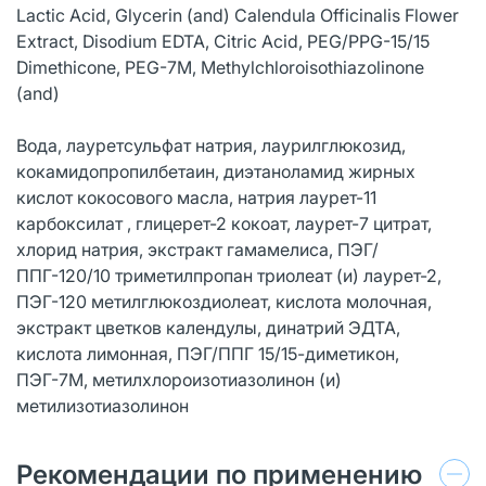
Lactic Acid, Glycerin (and) Calendula Officinalis Flower
Extract, Disodium EDTA, Сitric Acid, PEG/PPG-15/15
Dimethicone, PEG-7M, Methylchloroisothiazolinone
(and)
Вода, лауретсульфат натрия, лаурилглюкозид,
кокамидопропилбетаин, диэтаноламид жирных
кислот кокосового масла, натрия лаурет-11
карбоксилат , глицерет-2 кокоат, лаурет-7 цитрат,
хлорид натрия, экстракт гамамелиса, ПЭГ/
ППГ-120/10 триметилпропан триолеат (и) лаурет-2,
ПЭГ-120 метилглюкоздиолеат, кислота молочная,
экстракт цветков календулы, динатрий ЭДТА,
кислота лимонная, ПЭГ/ППГ 15/15-диметикон,
ПЭГ-7М, метилхлороизотиазолинон (и)
метилизотиазолинон
Рекомендации по применению