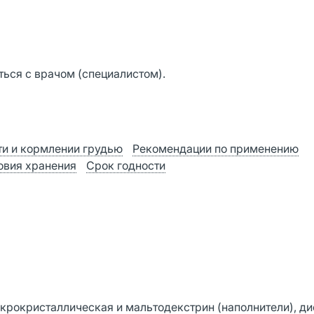
ься с врачом (специалистом).
и и кормлении грудью
Рекомендации по применению
овия хранения
Срок годности
крокристаллическая и мальтодекстрин (наполнители), д