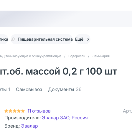
тика
Пищеварительная система
Ещё
АД тонизирующие и общеукрепляющие
/
Водоросли
/
Ламинария
.об. массой 0,2 г 100 шт
нты
1
Самовывоз
Документы
36
11 отзывов
Арт
Производитель:
Эвалар ЗАО, Россия
Бренд:
Эвалар