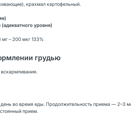
живающие), крахмал картофельный.
ме)
 (адекватного уровня)
6 мг – 200 мкг 133%
ормлении грудью
о вскармливания.
 в день во время еды. Продолжительность приема — 2–3 м
остоянный прием.