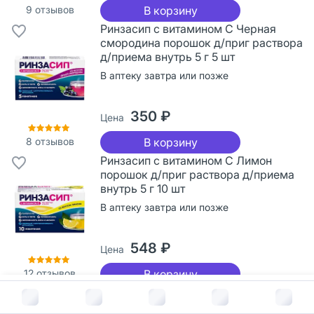
9
отзывов
В корзину
Ринзасип с витамином С Черная
смородина порошок д/приг раствора
д/приема внутрь 5 г 5 шт
В аптеку завтра или позже
350 ₽
Цена
8
отзывов
В корзину
Ринзасип с витамином С Лимон
порошок д/приг раствора д/приема
внутрь 5 г 10 шт
В аптеку завтра или позже
548 ₽
Цена
12
отзывов
В корзину
Ринзасип с витамином С Апельсин
В корзину за
344
руб.
порошок д/приг раствора д/приема