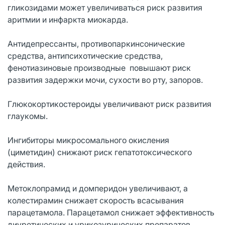
гликозидами может увеличиваться риск развития
аритмии и инфаркта миокарда.
Антидепрессанты, противопаркинсонические
средства, антипсихотические средства,
фенотиазиновые производные повышают риск
развития задержки мочи, сухости во рту, запоров.
Глюкокортикостероиды увеличивают риск развития
глаукомы.
Ингибиторы микросомального окисления
(циметидин) снижают риск гепатотоксического
действия.
Метоклопрамид и домперидон увеличивают, а
колестирамин снижает скорость всасывания
парацетамола. Парацетамол снижает эффективность
диуретических и урикозурических препаратов.