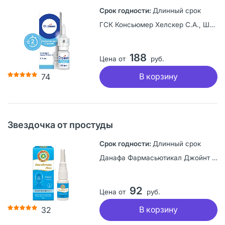
Длинный срок
ГСК Консьюмер Хелскер С.А., Швейцария
188
Цена от
руб.
В корзину
74
Звездочка от простуды
Длинный срок
Данафа Фармасьютикал Джойнт Сток Компани, Вьетнам
92
Цена от
руб.
В корзину
32