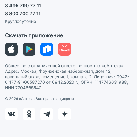
8 495 790 77 11
Пользовательское соглашение
Сотрудничество для аптек
8 800 700 77 11
Политика рекомендаций
СМИ о нас
Круглосуточно
Этика и соответствие
Скачать приложение
Политика в отношении обработки персональных данных
Общество с ограниченной ответственностью «еАптека»;
Адрес: Москва, Фрунзенская набережная, дом 42,
цокольный этаж, помещение I, комната 2; Лицензия: Л042-
01177-91/00587270 от 09.12.2020 г.; ОГРН: 1147746631988,
ИНН 7704865540
© 2026 eАптека. Все права защищены