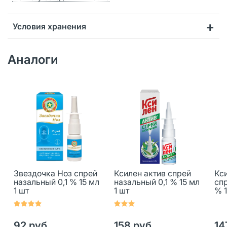
Условия хранения
Аналоги
Звездочка Ноз спрей
Ксилен актив спрей
Кс
назальный 0,1 % 15 мл
назальный 0,1 % 15 мл
спр
1 шт
1 шт
% 1
92 руб.
158 руб.
14