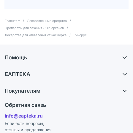
Главная
/
Лекарственные средства
/
Препараты для лечения ЛОР-органов
/
Лекарства для избавления от насморка
/
Ринорус
Помощь
Самовывоз из аптек
ЕАПТЕКА
Обмен и возврат
О компании
Что с моим заказом?
Покупателям
Карьера
Ответы на вопросы
Оплата
Поставщики
Обратная связь
Блог
Отзывы
Лицензия
info@eapteka.ru
Программа СберСпасибо
Реклама на сайте
Если есть вопросы,
отзывы и предложения
Политика конфиденциальности
Ваши товары на ЕАПТЕКЕ