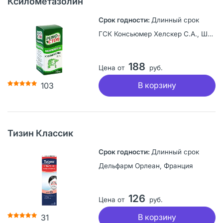
Ксилометазолин
Длинный срок
ГСК Консьюмер Хелскер С.А., Швейцария
188
Цена от
руб.
В корзину
103
Тизин Классик
Длинный срок
Дельфарм Орлеан, Франция
126
Цена от
руб.
В корзину
31