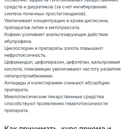
средств и диуретиков (за счет ингибирования
синтеза почечных простагландинов).
Увеличивает концентрацию в крови дигоксина,
препаратов лития и метотрексата.
Кофеин усиливает анальгезирующее действие
ибупрофена.
Циклоспорин и препараты золота повышают
нефротоксичность.
Цефамандол, цефоперазон, цефотетан, вальпроевая
кислота, пликамицин увеличивают частоту развития
гипопротромбинемии.
Антациды и колестирамин снижают абсорбцию
препарата.
Миелотоксические лекарственные средства
способствуют проявлению гематотоксичности
препарата.
Как принимать, курс приема и