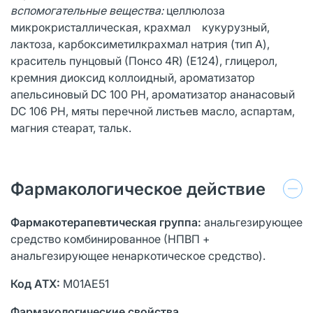
вспомогательные вещества:
целлюлоза
микрокристаллическая, крахмал кукурузный,
лактоза, карбоксиметилкрахмал натрия (тип А),
краситель пунцовый (Понсо 4R) (Е124), глицерол,
кремния диоксид коллоидный, ароматизатор
апельсиновый DC 100 PH, ароматизатор ананасовый
DC 106 PH, мяты перечной листьев масло, аспартам,
магния стеарат, тальк.
Фармакологическое действие
Фармакотерапевтическая группа:
анальгезирующее
средство комбинированное (НПВП +
анальгезирующее ненаркотическое средство).
Код АТХ:
М01АЕ51
Фармакологические свойства