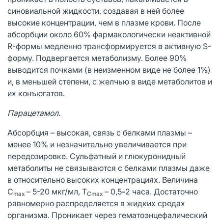
синовиальной жидкости, создавая в ней более
высокие концентрации, чем в плазме крови. После
абсорбции около 60% фармакологически неактивной
R-формы медленно трансформируется в активную S-
форму. Подвергается метаболизму. Более 90%
выводится почками (в неизменном виде не более 1%)
и, в меньшей степени, с желчью в виде метаболитов и
их конъюгатов.
Парацетамол.
Абсорбция – высокая, связь с белками плазмы –
менее 10% и незначительно увеличивается при
передозировке. Сульфатный и глюкуронидный
метаболиты не связываются с белками плазмы даже
в относительно высоких концентрациях. Величина
C
– 5-20 мкг/мл, T
– 0,5
-
2 часа. Достаточно
max
Cmax
равномерно распределяется в жидких средах
организма. Проникает через гематоэнцефалический