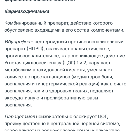
Фармакодинамика
Комбинированный препарат, действие которого
обусловлено входящими в его состав компонентами.
Ибупрофен
– нестероидный противовоспалительный
препарат (НПВП), оказывает анальгетическое,
противовоспалительное, жаропонижающее действие.
Угнетая циклооксигеназу (ЦОГ) 1 и 2, нарушает
метаболизм арахидоновой кислоты, уменьшает
количество простагландинов (медиаторов боли,
воспаления и гипертермической реакции) как в очаге
воспаления, так и в здоровых тканях, подавляет
экссудативную и пролиферативную фазы
воспаления.
Парацетамол
неизбирательно блокирует ЦОГ,
преимущественно в центральной нервной системе,
слабо влияет на водно-солевой обмен и слизистую