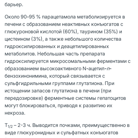
барьер.
Около 90
-
95 % парацетамола метаболизируется в
печени с образованием неактивных конъюгатов с
глюкуроновой кислотой (60%), таурином (35%) и
цистеином (3%), а также небольшого количества
гидроксилированных и деацетилированных
метаболитов. Небольшая часть препарата
гидроксилируется микросомальными ферментами с
образованием высокоактивного N
-
ацетил
-
n
-
бензохинонимина, который связывается с
сульфгидрильными группами глутатиона. При
истощении запасов глутатиона в печени (при
передозировке) ферментные системы гепатоцитов
могут блокироваться, приводя к развитию их
некроза.
T
– 2-3 ч. Выводится почками, преимущественно в
1/2
виде глюкуронидных и сульфатных конъюгатов