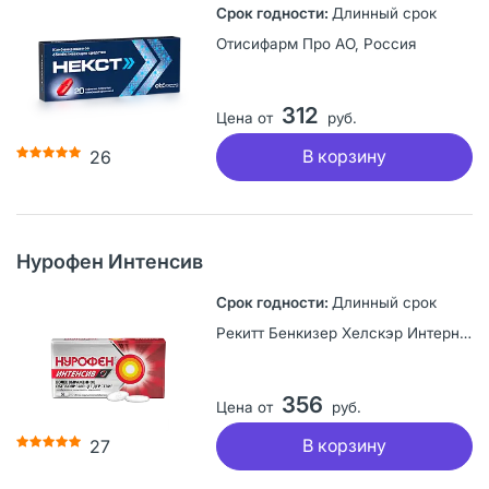
Длинный срок
Отисифарм Про АО, Россия
312
Цена от
руб.
В корзину
26
Нурофен Интенсив
Длинный срок
Рекитт Бенкизер Хелскэр Интернешнл Лтд, Великобритания
356
Цена от
руб.
В корзину
27