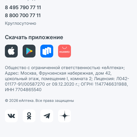
Ваши товары на ЕАПТЕКЕ
8 495 790 77 11
Пользовательское соглашение
Сотрудничество для аптек
8 800 700 77 11
Политика рекомендаций
СМИ о нас
Круглосуточно
Этика и соответствие
Скачать приложение
Политика в отношении обработки персональных данных
Общество с ограниченной ответственностью «еАптека»;
Адрес: Москва, Фрунзенская набережная, дом 42,
цокольный этаж, помещение I, комната 2; Лицензия: Л042-
01177-91/00587270 от 09.12.2020 г.; ОГРН: 1147746631988,
ИНН 7704865540
© 2026 eАптека. Все права защищены