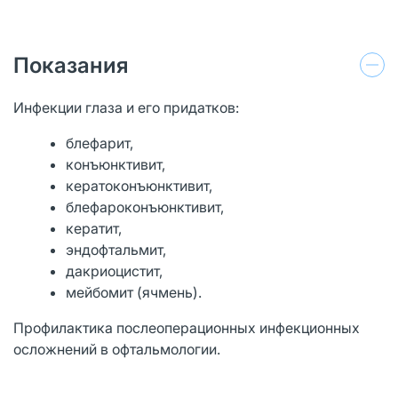
Показания
Инфекции глаза и его придатков:
блефарит,
конъюнктивит,
кератоконъюнктивит,
блефароконъюнктивит,
кератит,
эндофтальмит,
дакриоцистит,
мейбомит (ячмень).
Профилактика послеоперационных инфекционных
осложнений в офтальмологии.