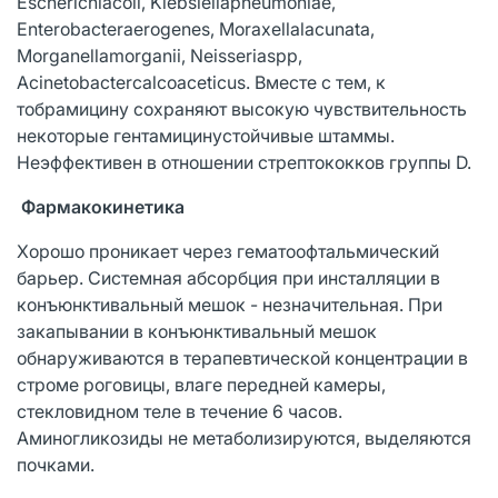
Escherichiacoli, Klebsiellapneumoniae,
Enterobacteraerogenes, Moraxellalacunata,
Morganellamorganii, Neisseriaspp,
Acinetobactercalcoaceticus. Вместе с тем, к
тобрамицину сохраняют высокую чувствительность
некоторые гентамицинустойчивые штаммы.
Неэффективен в отношении стрептококков группы D.
Фармакокинетика
Хорошо проникает через гематоофтальмический
барьер. Системная абсорбция при инсталляции в
конъюнктивальный мешок - незначительная. При
закапывании в конъюнктивальный мешок
обнаруживаются в терапевтической концентрации в
строме роговицы, влаге передней камеры,
стекловидном теле в течение 6 часов.
Аминогликозиды не метаболизируются, выделяются
почками.