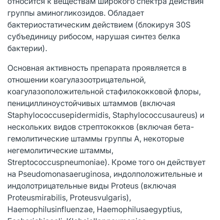
относится к веществам широкого спектра действия
группы аминогликозидов. Обладает
бактериостатическим действием (блокируя 30S
субъединицу рибосом, нарушая синтез белка
бактерии).
Основная активность препарата проявляется в
отношении коагулазоотрицательной,
коагулазоположительной стафилококковой флоры,
пенициллиноустойчивых штаммов (включая
Staphylococcusepidermidis, Staphylococcusaureus) и
нескольких видов стрептококков (включая бета-
гемолитические штаммы группы А, некоторые
негемолитические штаммы,
Streptococcuspneumoniae). Кроме того он действует
на Pseudomonasaeruginosa, индолположительные и
индолотрицательные виды Proteus (включая
Proteusmirabilis, Proteusvulgaris),
Haemophilusinfluenzae, Haemophilusaegyptius,