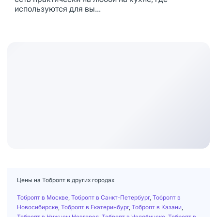
используются для вы...
Цены на Тобропт в других городах
Тобропт в Москве
,
Тобропт в Санкт-Петербург
,
Тобропт в
Новосибирске
,
Тобропт в Екатеринбург
,
Тобропт в Казани
,
Тобропт в Нижнем Новгород
,
Тобропт в Челябинске
,
Тобропт в