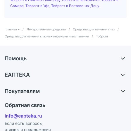
Самаре
,
Тобропт в Уфе
,
Тобропт в Ростове-на-Дону
Главная
/
Лекарственные средства
/
Средства для лечения глаз
/
Средства для лечения глазных инфекций и воспалений
/
Тобропт
Помощь
Самовывоз из аптек
ЕАПТЕКА
Обмен и возврат
О компании
Что с моим заказом?
Покупателям
Карьера
Ответы на вопросы
Оплата
Поставщики
Обратная связь
Блог
Отзывы
Лицензия
info@eapteka.ru
Программа СберСпасибо
Реклама на сайте
Если есть вопросы,
отзывы и предложения
Политика конфиденциальности