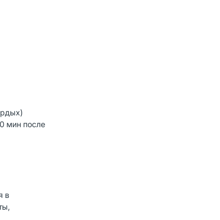
ердых)
30 мин после
я в
ты,