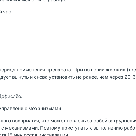
 час.
период применения препарата. При ношении жестких (тв
ует вынуть и снова установить не ранее, чем через 20-
Дефислёз.
и управлению механизмами
ного восприятия, что может повлечь за собой затруднени
 с механизмами. Поэтому приступать к выполнению рабо
тя 15 мин после инстилляции.