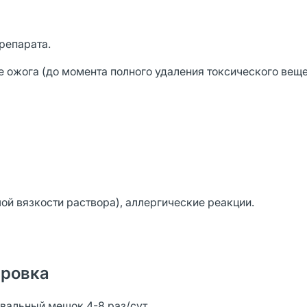
репарата.
 ожога (до момента полного удаления токсического веще
ой вязкости раствора), аллергические реакции.
ировка
ивальный мешок 4-8 раз/сут.