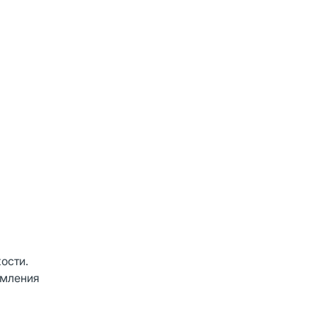
ости.
омления