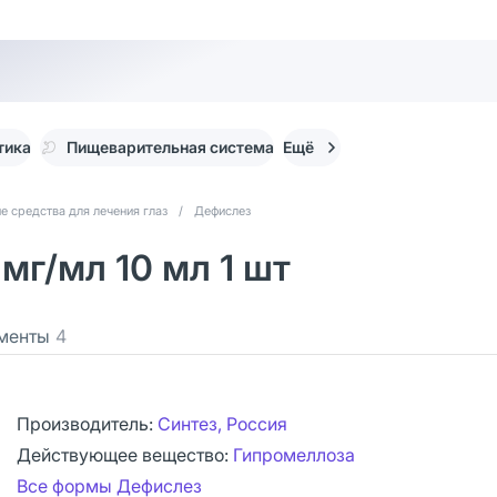
тика
Пищеварительная система
Ещё
е средства для лечения глаз
/
Дефислез
мг/мл 10 мл 1 шт
менты
4
Производитель:
Синтез, Россия
Действующее вещество:
Гипромеллоза
Все формы Дефислез