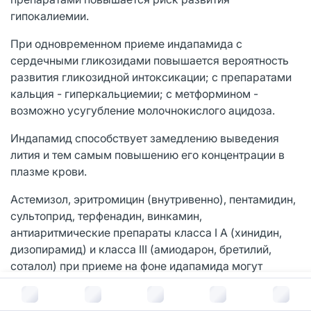
гипокалиемии.
При одновременном приеме индапамида с
сердечными гликозидами повышается вероятность
развития гликозидной интоксикации; с препаратами
кальция - гиперкальциемии; с метформином -
возможно усугубление молочнокислого ацидоза.
Индапамид способствует замедлению выведения
лития и тем самым повышению его концентрации в
плазме крови.
Астемизол, эритромицин (внутривенно), пентамидин,
сультоприд, терфенадин, винкамин,
антиаритмические препараты класса I A (хинидин,
дизопирамид) и класса III (амиодарон, бретилий,
соталол) при приеме на фоне идапамида могут
привести к развитию аритмии по типу "пируэт".
В корзину за
502
руб.
НПВС, ГКС, тетракозактид, симпатомиметики