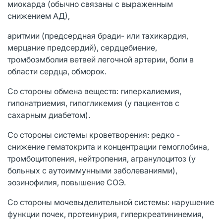
миокарда (обычно связаны с выраженным
снижением АД),
аритмии (предсердная бради- или тахикардия,
мерцание предсердий), сердцебиение,
тромбоэмболия ветвей легочной артерии, боли в
области сердца, обморок.
Со стороны обмена веществ: гиперкалиемия,
гипонатриемия, гипогликемия (у пациентов с
сахарным диабетом).
Со стороны системы кроветворения: редко -
снижение гематокрита и концентрации гемоглобина,
тромбоцитопения, нейтропения, агранулоцитоз (у
больных с аутоиммунными заболеваниями),
эозинофилия, повышение СОЭ.
Со стороны мочевыделительной системы: нарушение
функции почек, протеинурия, гиперкреатининемия,