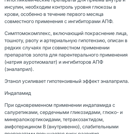
инсулин, необходим контроль уровня глюкозы в
крови, особенно в течение первого месяца
совместного применения с ингибиторами АПФ.
Симптомокомплекс, включающий покраснение лица,
тошноту, рвоту и артериальную гипотензию, описан в
редких случаях при совместном применении
препаратов золота для парентерального применения
(натрия ауротиомалат) и ингибиторов АПФ
(эналаприл).
Этанол усиливает гипотензивный эффект эналаприла.
Индапамид
При одновременном применении индапамида с
салуретиками, сердечными гликозидами, глюко- и
минералокортикоидами, тетракозактидом,
амфотерицином В (внутривенно), слабительными
препаратами повышается риск развития