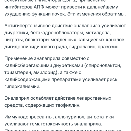
ингибиторов АПФ может привести к дальнейшему
ухудшению функции почек. Эти изменения обратимы.
Антигипертензивное действие эналаприла усиливают
диуретики, бета-адреноблокаторы, метилдопа,
нитраты, блокаторы медленных кальциевых каналов
дигидропиридинового ряда, гидралазин, празозин.
Применение эналаприла совместно с
калийсберегающими диуретиками (спиронолактон,
триамтерен, амилорид), а также с
калийсодержащими препаратами усиливает риск
гиперкалиемии.
Эналаприл ослабляет действие лекарственных
средств, содержащих теофиллин.
Иммунодепрессанты, аллопуринол, цитостатики
усиливают гематотоксичность эналаприла.
Препараты, вызывающие угнетение костного мозга,