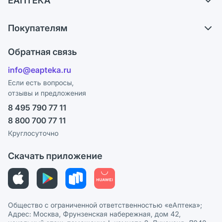
ЕАПТЕКА
Обмен и возврат
О компании
Что с моим заказом?
Покупателям
Карьера
Ответы на вопросы
Оплата
Поставщики
Обратная связь
Блог
Отзывы
Лицензия
info@eapteka.ru
Программа СберСпасибо
Реклама на сайте
Если есть вопросы,
отзывы и предложения
Политика конфиденциальности
Ваши товары на ЕАПТЕКЕ
8 495 790 77 11
Пользовательское соглашение
Сотрудничество для аптек
8 800 700 77 11
Политика рекомендаций
СМИ о нас
Круглосуточно
Этика и соответствие
Скачать приложение
Политика в отношении обработки персональных данных
Общество с ограниченной ответственностью «еАптека»;
Адрес: Москва, Фрунзенская набережная, дом 42,