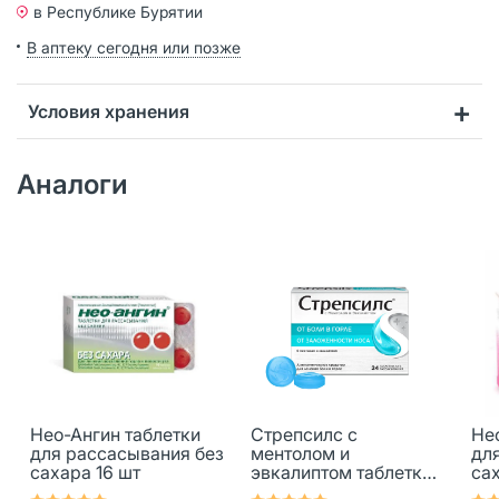
в Республике Бурятии
В аптеку сегодня или позже
Условия хранения
Аналоги
Нео-Ангин таблетки
Стрепсилс с
Не
для рассасывания без
ментолом и
дл
сахара 16 шт
эвкалиптом таблетки
са
для рассасывания 24
шт