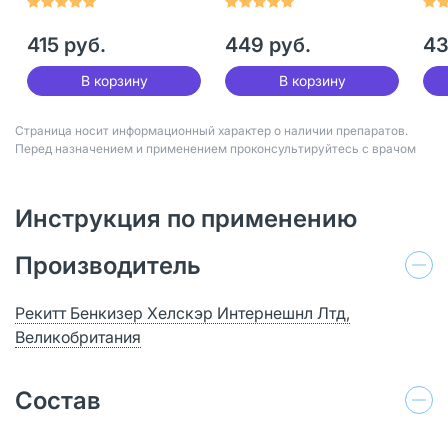
шт
415 руб.
449 руб.
43
В корзину
В корзину
Страница носит информационный характер о наличии препаратов.
Перед назначением и применением проконсультируйтесь с врачом
Инструкция по применению
Производитель
Рекитт Бенкизер Хелскэр Интернешнл Лтд,
Великобритания
Состав