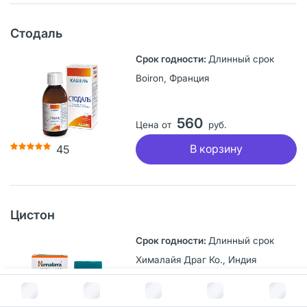
Стодаль
Длинный срок
Boiron, Франция
560
Цена от
руб.
В корзину
45
Цистон
Длинный срок
Хималайя Драг Ко., Индия
В корзину за
1 816
руб.
767
Цена от
руб.