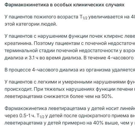
Фармакокинетика в особых клинических случаях
У пациентов пожилого возраста T
увеличивается на 40
1/2
этой категории людей.
У пациентов с нарушением функции почек клиренс леве
креатинина. Поэтому пациентам с почечной недостаточ
терминальной стадии почечной недостаточности у взро
диализа и 3.1 ч во время диализа. В течение 4-часовог
В процессе 4-часового диализа из организма удаляетс
У пациентов с легкими и умеренными нарушениями фун
происходит. При тяжелых нарушениях функции печени 
леветирацетама снижается более чем на 50%.
Фармакокинетика леветирацетама у детей носит линейны
через 0.5-1 ч. T
у детей после однократного приема вн
1/2
леветирацетама у детей примерно на 40% выше, чем у 