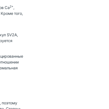
2+
ов Са
,
 Кроме того,
кул SV2A,
изуется
уцированные
отношении
измальная
, поэтому
ла. Степень