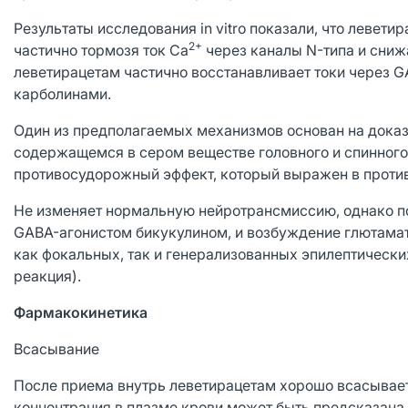
Результаты исследования in vitro показали, что левет
2+
частично тормозя ток Са
через каналы N-типа и сниж
леветирацетам частично восстанавливает токи через G
карболинами.
Один из предполагаемых механизмов основан на доказ
содержащемся в сером веществе головного и спинного 
противосудорожный эффект, который выражен в против
Не изменяет нормальную нейротрансмиссию, однако 
GABA-агонистом бикукулином, и возбуждение глютамат
как фокальных, так и генерализованных эпилептичес
реакция).
Фармакокинетика
Всасывание
После приема внутрь леветирацетам хорошо всасывает
концентрация в плазме крови может быть предсказана 