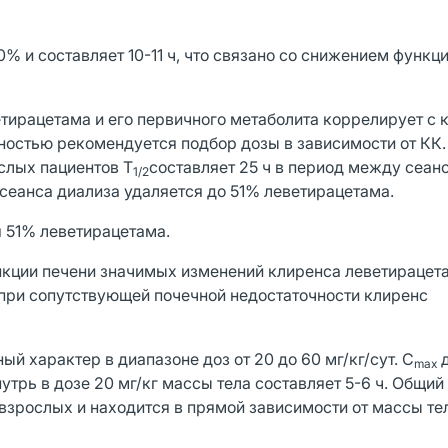
% и составляет 10-11 ч, что связано со снижением функци
тирацетама и его первичного метаболита коррелирует с
ностью рекомендуется подбор дозы в зависимости от КК.
слых пациентов Т
составляет 25 ч в период между сеан
1/2
о сеанса диализа удаляется до 51% леветирацетама.
я 51% леветирацетама.
кции печени значимых изменений клиренса леветирацет
при сопутствующей почечной недостаточности клиренс
й характер в диапазоне доз от 20 до 60 мг/кг/сут. C
д
max
утрь в дозе 20 мг/кг массы тела составляет 5-6 ч. Общий
взрослых и находится в прямой зависимости от массы те