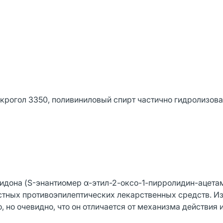
крогол 3350, поливиниловый спирт частично гидролизова
идона (S-энантиомер α-этил-2-оксо-1-пирролидин-ацетам
естных противоэпилептических лекарственных средств. И
 но очевидно, что он отличается от механизма действия 