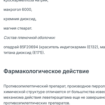
кроскармеллоза натрия,
макрогол 6000,
кремния диоксид,
магния стеарат.
Состав пленочной оболочки:
опадрай 85F20694 (краситель индигокармин (Е132), ма
титана диоксид (Е171)).
Фармакологическое действие
Противоэпилептический препарат, производное пиррол
химической структуре отличается от больштнства изв
механизма действия леветирацетама еще не завершено,
противоэпилептических препаратов.