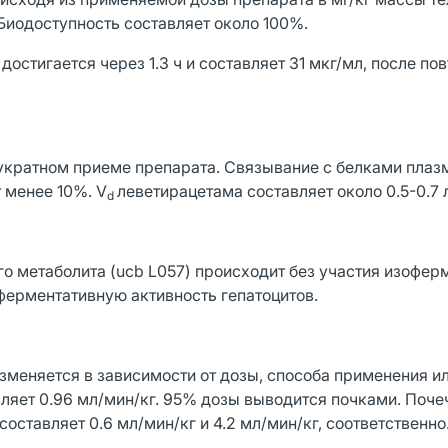
Биодоступность составляет около 100%.
достигается через 1.3 ч и составляет 31 мкг/мл, после по
вукратном приеме препарата. Связывание с белками пла
 менее 10%. V
леветирацетама составляет около 0.5-0.7 л
d
о метаболита (ucb L057) происходит без участия изофер
 ферментативную активность гепатоцитов.
 изменяется в зависимости от дозы, способа применения и
ляет 0.96 мл/мин/кг. 95% дозы выводится почками. Поч
оставляет 0.6 мл/мин/кг и 4.2 мл/мин/кг, соответственно