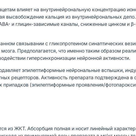
ирацетам влияет на внутринейрональную концентрацию ион
ая высвобождение кальция из внутринейрональных депо.
ABA- и глицин-зависимые каналы, сниженные цинком и β-
анном связывании с гликопротеином синаптических вези
мозга. Предполагается, что именно таким образом реал
одействии гиперсинхронизации нейронной активности.
подавляет эпилептиформные нейрональные вспышки, инд
ных рецепторов. Активность препарата подтверждена в 
ких припадков (эпилептиформные проявления/фотопарокс
ся из ЖКТ. Абсорбция полная и носит линейный характер
исходя из применяемой дозы препарата в мг/кг массы те