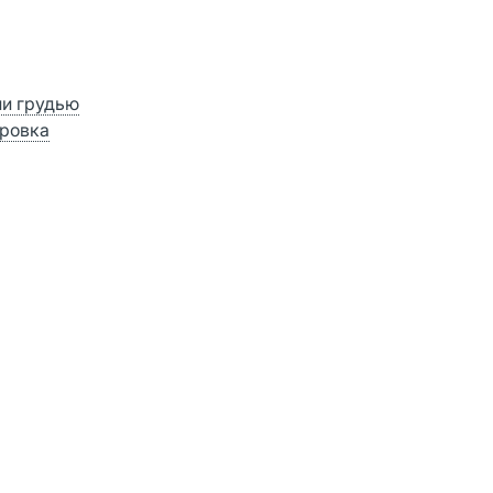
ии грудью
ровка