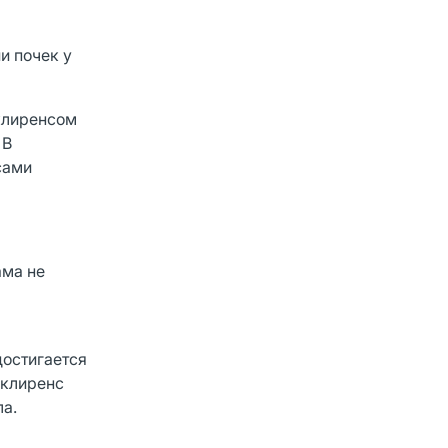
и почек у
 клиренсом
 В
сами
ама не
остигается
 клиренс
ла.