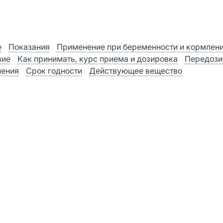
е
Показания
Применение при беременности и кормлен
вие
Как принимать, курс приема и дозировка
Передози
нения
Срок годности
Действующее вещество