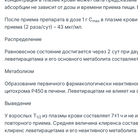
абсорбции не зависит от дозы и времени приема пищи. 
После приема препарата в дозе 1 г C
в плазме крови 
max
приема (2 раза/сут) – 43 мкг/мл.
Распределение
Равновесное состояние достигается через 2 сут при д
леветирацетама и его основного метаболита составляет
Метаболизм
Образование первичного фармакологически неактивног
цитохрома P450
в печени. Леветирацетам не влияет на
Выведение
У взрослых T
из плазмы крови составляет 7±1 ч и не
1/2
повторного приема. Средняя величина клиренса состав
клиренс леветирацетама и его неактивного метаболита с