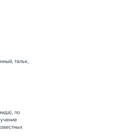
нный, тальк,
ида), по
зучение
известных