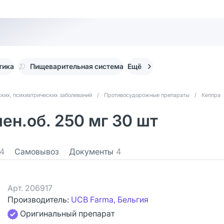
тика
Пищеварительная система
Ещё
ких, психиатрических заболеваний
/
Противосудорожные препараты
/
Кеппра
ен.об. 250 мг 30 шт
4
Самовывоз
Документы
4
Арт.
206917
Производитель:
UCB Farma, Бельгия
Оригинальный препарат