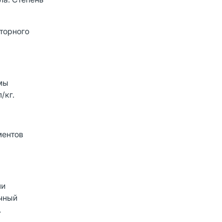
вторного
змы
/кг.
ментов
ли
ечный
.