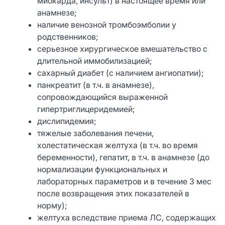
миокарда, инсульт) в настоящее время или
анамнезе;
наличие венозной тромбоэмболии у
родственников;
серьезное хирургическое вмешательство с
длительной иммобилизацией;
сахарный диабет (с наличием ангиопатии);
панкреатит (в т.ч. в анамнезе),
сопровождающийся выраженной
гипертриглицеридемией;
дислипидемия;
тяжелые заболевания печени,
холестатическая желтуха (в т.ч. во время
беременности), гепатит, в т.ч. в анамнезе (до
нормализации функциональных и
лабораторных параметров и в течение 3 мес
после возвращения этих показателей в
норму);
желтуха вследствие приема ЛС, содержащих