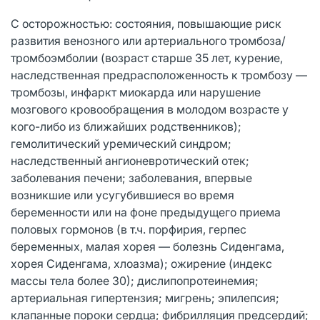
С осторожностью: состояния, повышающие риск
развития венозного или артериального тромбоза/
тромбоэмболии (возраст старше 35 лет, курение,
наследственная предрасположенность к тромбозу —
тромбозы, инфаркт миокарда или нарушение
мозгового кровообращения в молодом возрасте у
кого-либо из ближайших родственников);
гемолитический уремический синдром;
наследственный ангионевротический отек;
заболевания печени; заболевания, впервые
возникшие или усугубившиеся во время
беременности или на фоне предыдущего приема
половых гормонов (в т.ч. порфирия, герпес
беременных, малая хорея — болезнь Сиденгама,
хорея Сиденгама, хлоазма); ожирение (индекс
массы тела более 30); дислипопротеинемия;
артериальная гипертензия; мигрень; эпилепсия;
клапанные пороки сердца; фибрилляция предсердий;