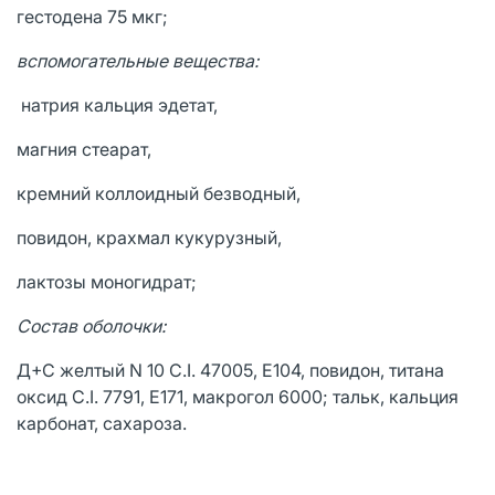
гестодена 75 мкг;
вспомогательные вещества:
натрия кальция эдетат,
магния стеарат,
кремний коллоидный безводный,
повидон, крахмал кукурузный,
лактозы моногидрат;
Состав оболочки:
Д+С желтый N 10 С.I. 47005, Е104, повидон, титана
оксид C.I. 7791, Е171, макрогол 6000; тальк, кальция
карбонат, сахароза.