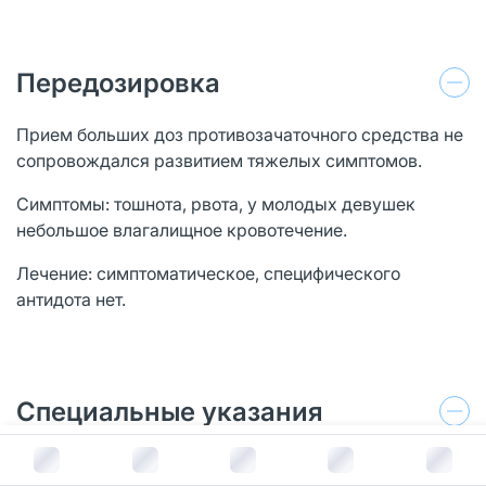
Передозировка
Прием больших доз противозачаточного средства не
сопровождался развитием тяжелых симптомов.
Симптомы: тошнота, рвота, у молодых девушек
небольшое влагалищное кровотечение.
Лечение: симптоматическое, специфического
антидота нет.
Специальные указания
В корзину за
1 138
руб.
Перед началом применения препарата