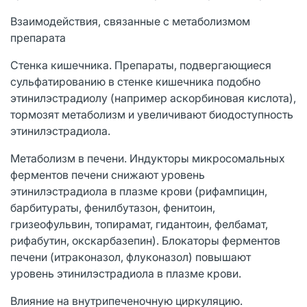
Взаимодействия, связанные с метаболизмом
препарата
Стенка кишечника. Препараты, подвергающиеся
сульфатированию в стенке кишечника подобно
этинилэстрадиолу (например аскорбиновая кислота),
тормозят метаболизм и увеличивают биодоступность
этинилэстрадиола.
Метаболизм в печени. Индукторы микросомальных
ферментов печени снижают уровень
этинилэстрадиола в плазме крови (рифампицин,
барбитураты, фенилбутазон, фенитоин,
гризеофульвин, топирамат, гидантоин, фелбамат,
рифабутин, окскарбазепин). Блокаторы ферментов
печени (итраконазол, флуконазол) повышают
уровень этинилэстрадиола в плазме крови.
Влияние на внутрипеченочную циркуляцию.