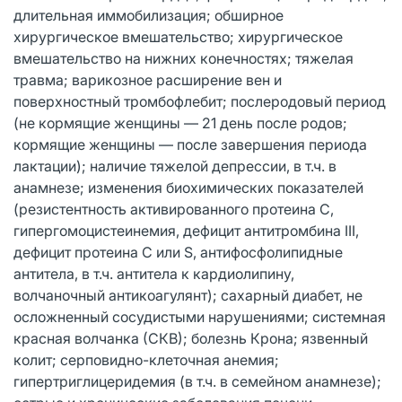
длительная иммобилизация; обширное
хирургическое вмешательство; хирургическое
вмешательство на нижних конечностях; тяжелая
травма; варикозное расширение вен и
поверхностный тромбофлебит; послеродовый период
(не кормящие женщины — 21 день после родов;
кормящие женщины — после завершения периода
лактации); наличие тяжелой депрессии, в т.ч. в
анамнезе; изменения биохимических показателей
(резистентность активированного протеина С,
гипергомоцистеинемия, дефицит антитромбина III,
дефицит протеина С или S, антифосфолипидные
антитела, в т.ч. антитела к кардиолипину,
волчаночный антикоагулянт); сахарный диабет, не
осложненный сосудистыми нарушениями; системная
красная волчанка (СКВ); болезнь Крона; язвенный
колит; серповидно-клеточная анемия;
гипертриглицеридемия (в т.ч. в семейном анамнезе);