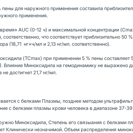
 пены для наружного применения составила приблизите
ружного применения.
время» AUC (0-12 ч) и максимальной концентрации (Cma
л, соответственно, что соответствует приблизительно 50 %
а (18,71 нг×ч/мл и 2,13 нг/мл. соответственно).
ксидила (TCmax) при применении 5 % пены составляет 5
ч). Влияние Миноксидила на гемодинамику не выражено до
не достигнет 21,7 нг/мл.
ывается с белками Плазмы, позднее методом ультрафильт
ние с белками плазмы крови человека в диапазоне 37-39
аружно Миноксидила, Степень его связыания с белками п
удет Клинически незначимой. Объем распределения минок