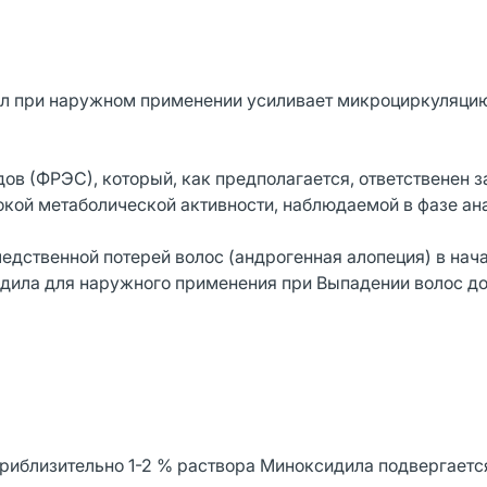
л при наружном применении усиливает микроциркуляцию
ов (ФРЭС), который, как предполагается, ответственен 
окой метаболической активности, наблюдаемой в фазе ан
ледственной потерей волос (андрогенная алопеция) в нач
дила для наружного применения при Выпадении волос до
иблизительно 1-2 % раствора Миноксидила подвергаетс