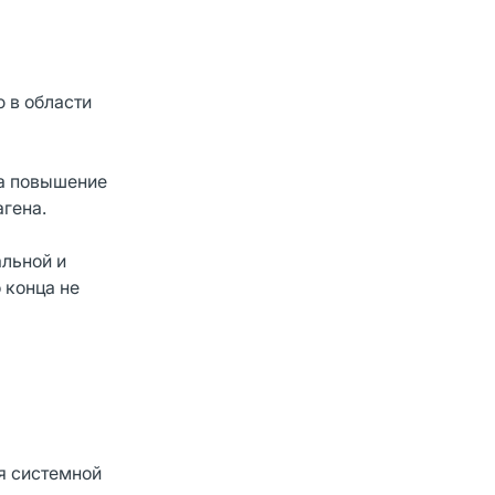
 в области
за повышение
агена.
альной и
 конца не
я системной