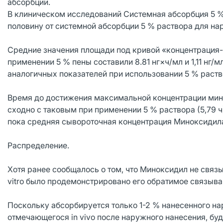
абсорбции.
В клиническом исследований Системная абсорбция 5 %
половину от системной абсорбции 5 % раствора для на
Средние значения площади под кривой «концентрация-
применении 5 % пены составили 8.81 нг×ч/мл и 1,11 нг/м
аналогичных показателей при использовании 5 % раствор
Время до достижения максимальной концентрации мино
сходно с таковым при применении 5 % раствора (5,79 
пока средняя сывороточная концентрация Миноксидила 
Распределение.
Хотя ранее сообщалось о том, что Миноксидил не связ
vitro было продемонстрировано его обратимое связыва
Поскольку абсорбируется только 1-2 % нанесенного н
отмечающегося іn vivo после наружного нанесения, б