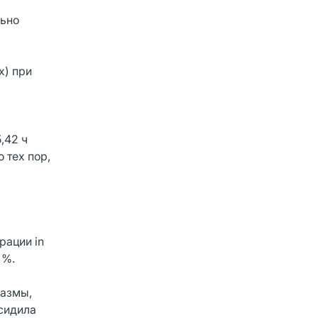
льно
x) при
,42 ч
 тех пор,
рации in
 %.
лазмы,
сидила