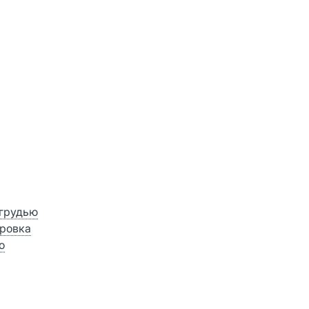
 грудью
ровка
о