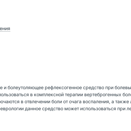
ения
 и болеутоляющее рефлексогенное средство при болев
спользоваться в комплексной терапии вертеброгенных бо
ючаются в отвлечении боли от очага воспаления, а также
еврологии данное средство может использоваться при л