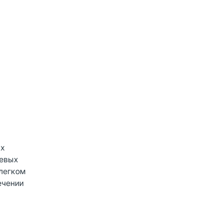
ых
левых
 легком
ечении