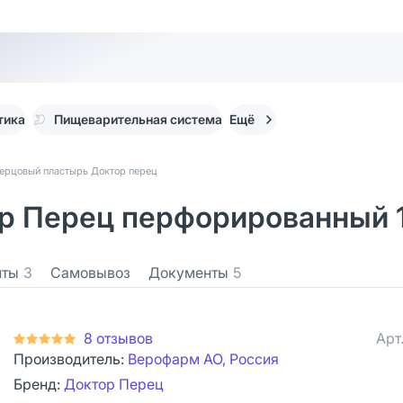
тика
Пищеварительная система
Ещё
ерцовый пластырь Доктор перец
 Перец перфорированный 1
нты
3
Самовывоз
Документы
5
8 отзывов
Арт
Производитель:
Верофарм АО, Россия
Бренд:
Доктор Перец