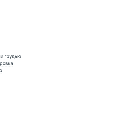
ии грудью
ровка
о