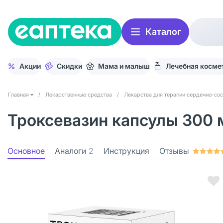
Каталог
Акции
Скидки
Мама и малыш
Лечебная косме
Главная
/
Лекарственные средства
/
Лекарства для терапии сердечно-со
Троксевазин капсулы 300 
Основное
Аналоги
2
Инструкция
Отзывы