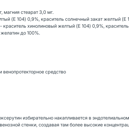
, магния стеарат 3,0 мг.
тый (E 104) 0,9%, краситель солнечный закат желтый (E 1
 - краситель хинолиновый желтый (E 104) 0,9%, красител
, желатин до 100%.
и венопротекторное средство
оксерутин избирательно накапливается в эндотелиальном
венозной стенки, создавая там более высокие концентра