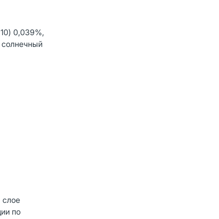
10) 0,039%,
ь солнечный
 слое
ции по