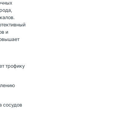
очных
рода,
калов.
отективный
ов и
повышает
ет трофику
длению
а сосудов