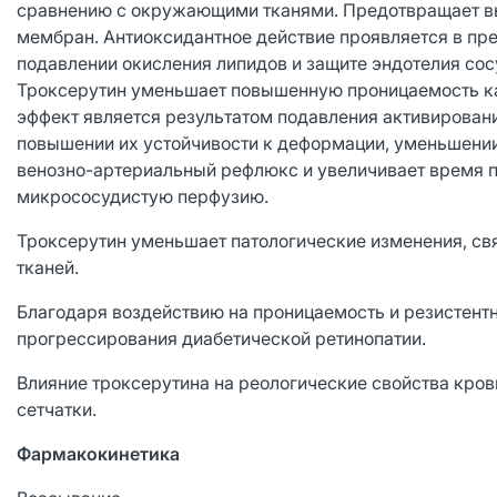
сравнению с окружающими тканями. Предотвращает в
мембран. Антиоксидантное действие проявляется в пр
подавлении окисления липидов и защите эндотелия сос
Троксерутин уменьшает повышенную проницаемость ка
эффект является результатом подавления активировани
повышении их устойчивости к деформации, уменьшени
венозно-артериальный рефлюкс и увеличивает время п
микрососудистую перфузию.
Троксерутин уменьшает патологические изменения, свя
тканей.
Благодаря воздействию на проницаемость и резистент
прогрессирования диабетической ретинопатии.
Влияние троксерутина на реологические свойства кро
сетчатки.
Фармакокинетика