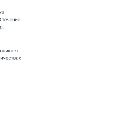
ка
В течение
р.
роникает
личествах