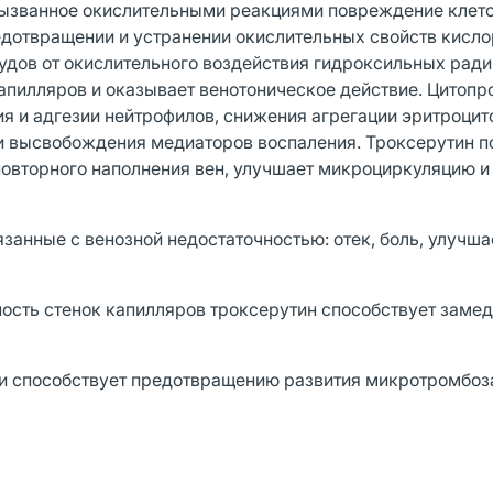
ызванное окислительными реакциями повреждение клет
едотвращении и устранении окислительных свойств кисло
удов от окислительного воздействия гидроксильных ради
пилляров и оказывает венотоническое действие. Цитопр
я и адгезии нейтрофилов, снижения агрегации эритроцит
и высвобождения медиаторов воспаления. Троксерутин 
овторного наполнения вен, улучшает микроциркуляцию и
занные с венозной недостаточностью: отек, боль, улучша
ность стенок капилляров троксерутин способствует заме
ви способствует предотвращению развития микротромбоз