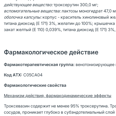
действующее вещество:
троксерутин 300,0 мг;
вспомогательные вещества:
лактозы моногидрат 47,0 мг
оболочка капсулы:
корпус - краситель хинолиновый жел
титана диоксид (E 171) 3%, желатин до 100%; крышечка
закат желтый (E 110) 0,039%, титана диоксид (E 171) 3%
Фармакологическое действие
Фармакотерапевтическая группа:
венотонизирующее 
Код АТХ:
С05СА04
Фармакологические свойства
Механизм действия, фармакодинамические эффекты
Троксевазин содержит не менее 95% троксерутина. Тр
сосудов, проникает глубоко в субэндотелиальный слой 