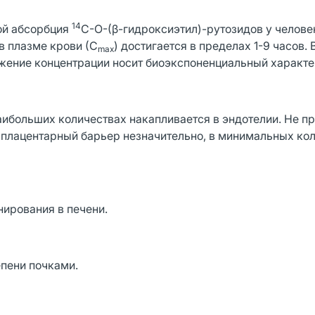
14
ой абсорбция
С-O-(β-гидроксиэтил)-рутозидов у челове
в плазме крови (С
) достигается в пределах 1-9 часов. 
max
жение концентрации носит биоэкспоненциальный характе
аибольших количествах накапливается в эндотелии. Не п
 плацентарный барьер незначительно, в минимальных ко
ирования в печени.
епени почками.