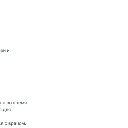
ей и
та во время
а для
ся с врачом.