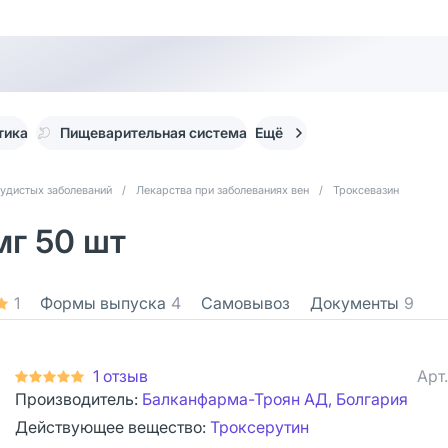
тика
Пищеварительная система
Ещё
судистых заболеваний
/
Лекарства при заболеваниях вен
/
Троксевазин
мг 50 шт
1
Формы выпуска
4
Самовывоз
Документы
9
1 отзыв
Арт
Производитель:
Балканфарма-Троян АД, Болгария
Действующее вещество:
Троксерутин