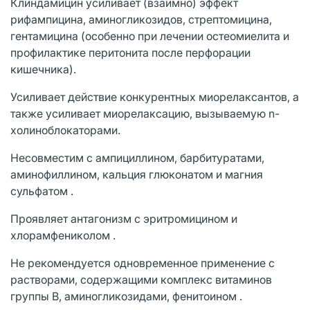
Клиндамицин усиливает (взаимно) эффект
рифампицина, аминогликозидов, стрептомицина,
гентамицина (особенно при лечении остеомиелита и
профилактике перитонита после перфорации
кишечника).
Усиливает действие конкурентных миорелаксантов, а
также усиливает миорелаксацию, вызываемую n-
холиноблокаторами.
Несовместим с ампициллином, барбитуратами,
аминофиллином, кальция глюконатом и магния
сульфатом .
Проявляет антагонизм с эритромицином и
хлорамфениколом .
Не рекомендуется одновременное применение с
растворами, содержащими комплекс витаминов
группы В, аминогликозидами, фенитоином .