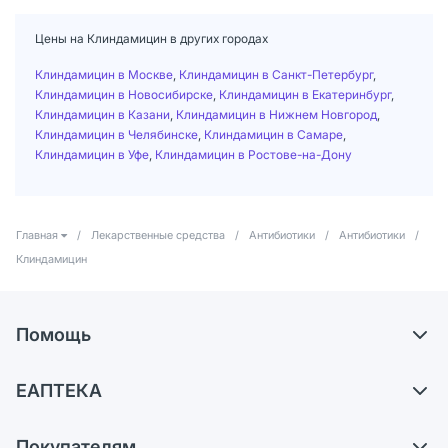
Цены на Клиндамицин в других городах
Клиндамицин в Москве
,
Клиндамицин в Санкт-Петербург
,
Клиндамицин в Новосибирске
,
Клиндамицин в Екатеринбург
,
Клиндамицин в Казани
,
Клиндамицин в Нижнем Новгород
,
Клиндамицин в Челябинске
,
Клиндамицин в Самаре
,
Клиндамицин в Уфе
,
Клиндамицин в Ростове-на-Дону
Главная
/
Лекарственные средства
/
Антибиотики
/
Антибиотики
/
Клиндамицин
Помощь
Самовывоз из аптек
ЕАПТЕКА
Обмен и возврат
О компании
Что с моим заказом?
Покупателям