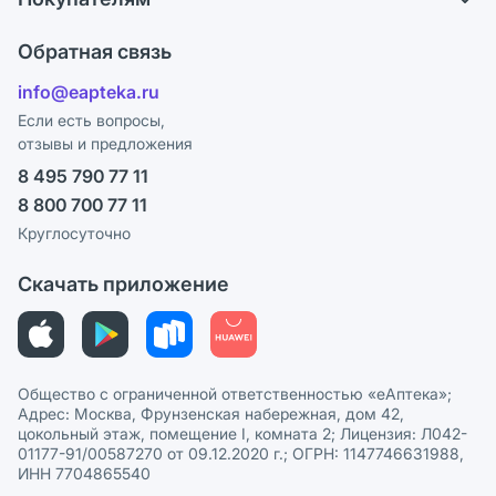
Карьера
Ответы на вопросы
Оплата
Поставщики
Обратная связь
Блог
Отзывы
Лицензия
info@eapteka.ru
Программа СберСпасибо
Реклама на сайте
Если есть вопросы,
отзывы и предложения
Политика конфиденциальности
Ваши товары на ЕАПТЕКЕ
8 495 790 77 11
Пользовательское соглашение
Сотрудничество для аптек
8 800 700 77 11
Политика рекомендаций
СМИ о нас
Круглосуточно
Этика и соответствие
Скачать приложение
Политика в отношении обработки персональных данных
Общество с ограниченной ответственностью «еАптека»;
Адрес: Москва, Фрунзенская набережная, дом 42,
цокольный этаж, помещение I, комната 2; Лицензия: Л042-
01177-91/00587270 от 09.12.2020 г.; ОГРН: 1147746631988,
ИНН 7704865540