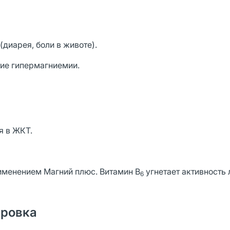
диарея, боли в животе).
ие гипермагниемии.
я в ЖКТ.
рименением Магний плюс. Витамин В
угнетает активность
6
ировка