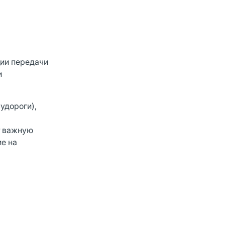
ции передачи
и
удороги),
т важную
ие на