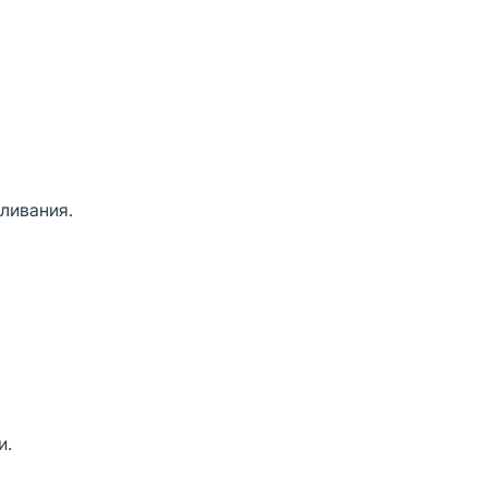
ливания.
и.