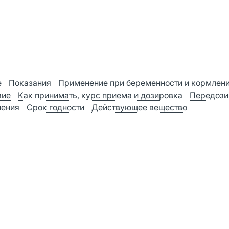
е
Показания
Применение при беременности и кормлен
вие
Как принимать, курс приема и дозировка
Передози
нения
Срок годности
Действующее вещество