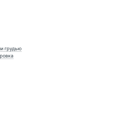
ии грудью
ровка