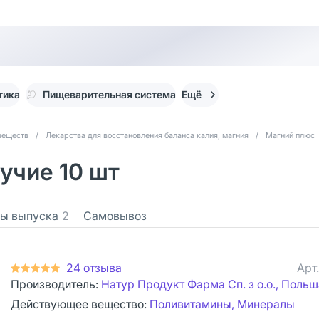
тика
Пищеварительная система
Ещё
веществ
/
Лекарства для восстановления баланса калия, магния
/
Магний плюс
учие 10 шт
ы выпуска
2
Самовывоз
24 отзыва
Арт
Производитель:
Натур Продукт Фарма Сп. з о.о., Польш
Действующее вещество:
Поливитамины, Минералы