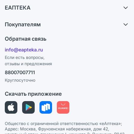
Самовывоз из аптек
ЕАПТЕКА
Обмен и возврат
О компании
Что с моим заказом?
Покупателям
Карьера
Ответы на вопросы
Оплата
Поставщики
Обратная связь
Блог
Отзывы
Лицензия
info@eapteka.ru
Программа СберСпасибо
Реклама на сайте
Если есть вопросы,
отзывы и предложения
Политика конфиденциальности
Ваши товары на ЕАПТЕКЕ
88007007711
Пользовательское соглашение
Сотрудничество для аптек
Круглосуточно
Политика рекомендаций
СМИ о нас
Скачать приложение
Этика и соответствие
Политика в отношении обработки персональных данных
Общество с ограниченной ответственностью «еАптека»;
Адрес: Москва, Фрунзенская набережная, дом 42,