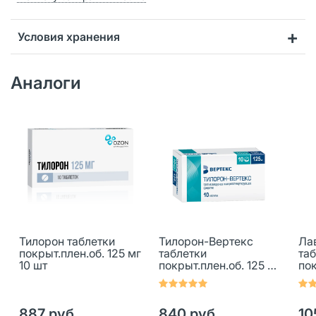
Условия хранения
Аналоги
Тилорон таблетки
Тилорон-Вертекс
Ла
покрыт.плен.об. 125 мг
таблетки
та
10 шт
покрыт.плен.об. 125 мг
пок
10 шт
10 
887 руб.
840 руб.
10