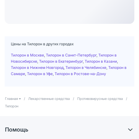
Цены на Тилорон в других городах
Тилорон в Москве
,
Тилорон в Санкт-Петербург
,
Тилорон в
Новосибирске
,
Тилорон в Екатеринбург
,
Тилорон в Казани
,
Тилорон в Нижнем Новгород
,
Тилорон в Челябинске
,
Тилорон в
Самаре
,
Тилорон в Уфе
,
Тилорон в Ростове-на-Дону
Главная
/
Лекарственные средства
/
Противовирусные средства
/
Тилорон
Помощь