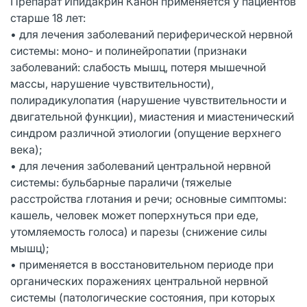
Препарат Ипидакрин Канон применяется у пациентов
старше 18 лет:
• для лечения заболеваний периферической нервной
системы: моно- и полинейропатии (признаки
заболеваний: слабость мышц, потеря мышечной
массы, нарушение чувствительности),
полирадикулопатия (нарушение чувствительности и
двигательной функции), миастения и миастенический
синдром различной этиологии (опущение верхнего
века);
• для лечения заболеваний центральной нервной
системы: бульбарные параличи (тяжелые
расстройства глотания и речи; основные симптомы:
кашель, человек может поперхнуться при еде,
утомляемость голоса) и парезы (снижение силы
мышц);
• применяется в восстановительном периоде при
органических поражениях центральной нервной
системы (патологические состояния, при которых