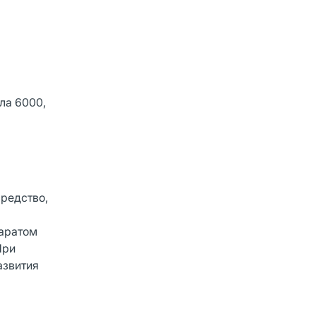
ола 6000,
редство,
паратом
При
азвития