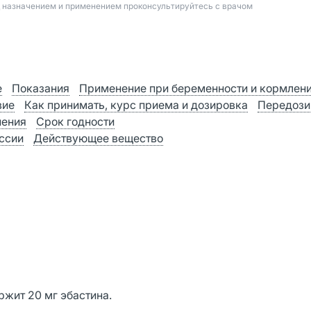
д назначением и применением проконсультируйтесь с врачом
е
Показания
Применение при беременности и кормлен
вие
Как принимать, курс приема и дозировка
Передози
нения
Срок годности
оссии
Действующее вещество
ржит 20 мг эбастина.