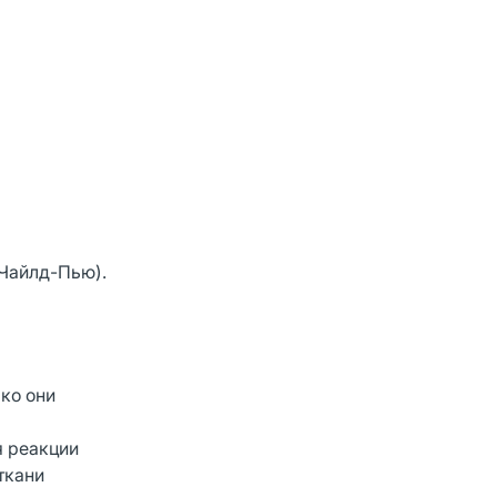
 Чайлд-Пью).
ко они
 реакции
ткани