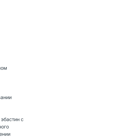
лом
вании
 эбастин с
ного
ении