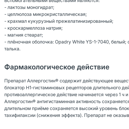
Вспомогательными веществами являются:
- лактозы моногидрат;
- целлюлоза микрокристаллическая;
- крахмал кукурузный прежелатинизированный;
- кроскармеллоза натрия;
- магния стеарат;
- плёночная оболочка: Opadry White YS-1-7040, белый; 
талька.
Фармакологическое действие
Препарат Аллергостин® содержит действующее веществ
блокатор Н1-гистаминовых рецепторов длительного де
противоаллергическое действие начинается через 1 ч и
Аллергостин® антигистаминная активность сохраняется 
длительном приёме сохраняется высокий уровень бло
тахифилаксии (снижения эффекта). Препарат не оказы