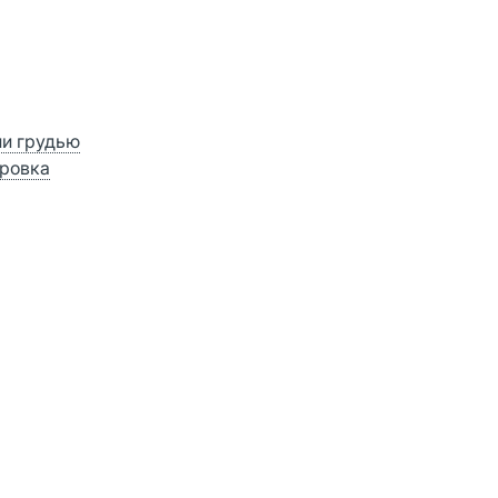
ии грудью
ровка