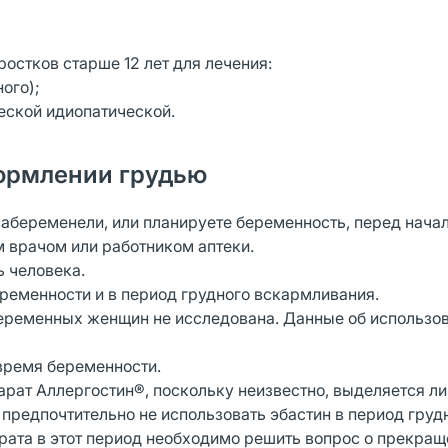
остков старше 12 лет для лечения:
ого);
ческой идиопатической.
ормлении грудью
забеременели, или планируете беременность, перед нача
 врачом или работником аптеки.
ь человека.
ременности и в период грудного вскармливания.
беременных женщин не исследована. Данные об использо
время беременности.
ат Аллергостин®, поскольку неизвестно, выделяется ли
предпочтительно не использовать эбастин в период груд
ата в этот период необходимо решить вопрос о прекращ