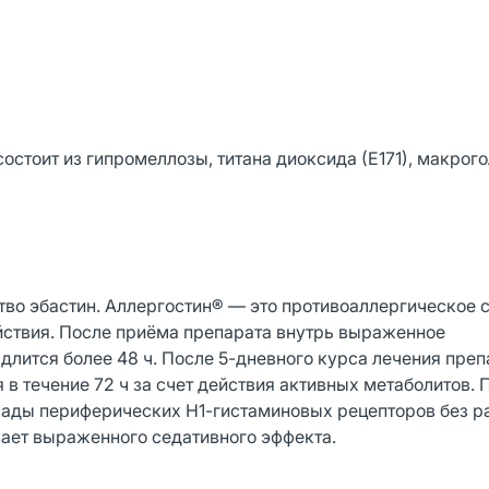
состоит из гипромеллозы, титана диоксида (Е171), макрог
о эбастин. Аллергостин® — это противоаллергическое с
йствия. После приёма препарата внутрь выраженное
 длится более 48 ч. После 5-дневного курса лечения пре
в течение 72 ч за счет действия активных метаболитов. 
кады периферических Н1-гистаминовых рецепторов без р
вает выраженного седативного эффекта.