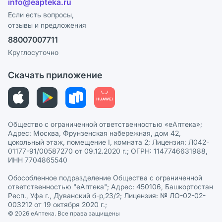
info@eapteka.ru
Программа СберСпасибо
Реклама на сайте
Если есть вопросы,
отзывы и предложения
Политика конфиденциальности
Ваши товары на ЕАПТЕКЕ
88007007711
Пользовательское соглашение
Сотрудничество для аптек
Круглосуточно
Политика рекомендаций
СМИ о нас
Скачать приложение
Этика и соответствие
Политика в отношении обработки персональных данных
Общество с ограниченной ответственностью «еАптека»;
Адрес: Москва, Фрунзенская набережная, дом 42,
цокольный этаж, помещение I, комната 2; Лицензия: Л042-
01177-91/00587270 от 09.12.2020 г.; ОГРН: 1147746631988,
ИНН 7704865540
Обособленное подразделение Общества с ограниченной
ответственностью "еАптека"; Адрес: 450106, Башкортостан
Респ., Уфа г., Дуванский б-р,23/2; Лицензия: № ЛО-02-02-
003212 от 19 октября 2020 г.;
© 2026 eАптека. Все права защищены