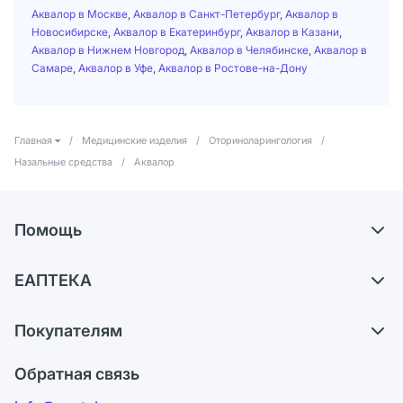
Аквалор в Москве
,
Аквалор в Санкт-Петербург
,
Аквалор в
Новосибирске
,
Аквалор в Екатеринбург
,
Аквалор в Казани
,
Аквалор в Нижнем Новгород
,
Аквалор в Челябинске
,
Аквалор в
Самаре
,
Аквалор в Уфе
,
Аквалор в Ростове-на-Дону
Главная
/
Медицинские изделия
/
Оториноларингология
/
Назальные средства
/
Аквалор
Помощь
Самовывоз из аптек
ЕАПТЕКА
Обмен и возврат
О компании
Что с моим заказом?
Покупателям
Карьера
Ответы на вопросы
Оплата
Поставщики
Обратная связь
Блог
Отзывы
Лицензия