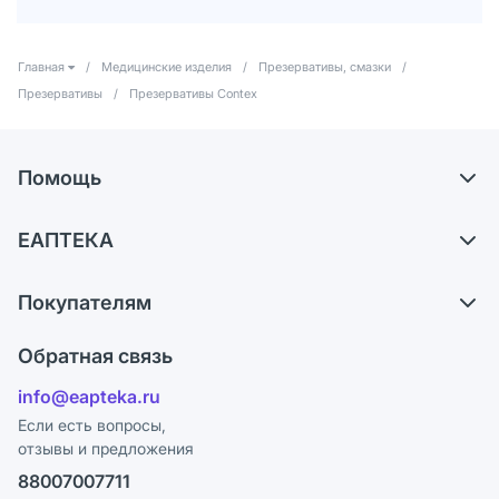
Главная
/
Медицинские изделия
/
Презервативы, смазки
/
Презервативы
/
Презервативы Contex
Помощь
Самовывоз из аптек
ЕАПТЕКА
Обмен и возврат
О компании
Что с моим заказом?
Покупателям
Карьера
Ответы на вопросы
Оплата
Поставщики
Обратная связь
Блог
Отзывы
Лицензия
info@eapteka.ru
Программа СберСпасибо
Реклама на сайте
Если есть вопросы,
отзывы и предложения
Политика конфиденциальности
Ваши товары на ЕАПТЕКЕ
88007007711
Пользовательское соглашение
Сотрудничество для аптек