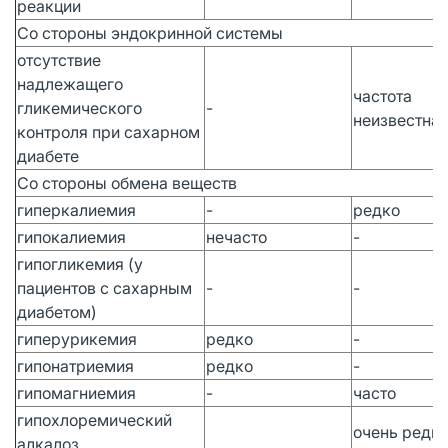
реакции
Со стороны эндокринной системы
отсутствие
надлежащего
частота
гликемического
-
неизвестна
контроля при сахарном
диабете
Со стороны обмена веществ
гиперкалиемия
-
редко
гипокалиемия
нечасто
-
гипогликемия (у
пациентов с сахарным
-
-
диабетом)
гиперурикемия
редко
-
гипонатриемия
редко
-
гипомагниемия
-
часто
гипохлоремический
очень редк
алкалоз