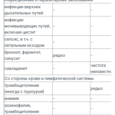
инфекции верхних
-
-
дыхательных путей
инфекции
мочевыводящих путей,
-
-
включая цистит
сепсис, в т.ч. с
-
-
летальным исходом
бронхит, фарингит,
редко
-
синусит
частота
сиаладенит
-
неизвестна
Со стороны крови и лимфатической системы
тромбоцитопения
редко
(иногда с пурпурой)
анемия
-
-
эозинофилия,
-
-
тромбоцитопения