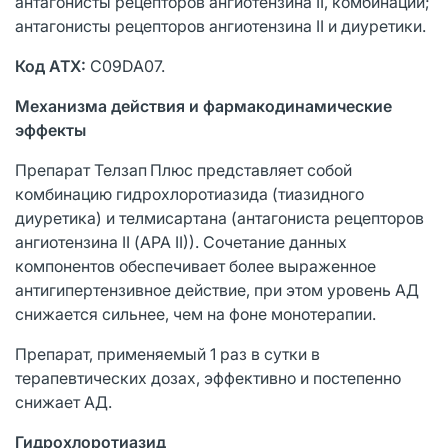
антагонисты рецепторов ангиотензина II, комбинации;
антагонисты рецепторов ангиотензина II и диуретики.
Код АТХ:
С09DА07.
Механизма действия и фармакодинамические
эффекты
Препарат Телзап
Плюс представляет собой
комбинацию гидрохлоротиазида (тиазидного
диуретика) и телмисартана (антагониста рецепторов
ангиотензина II (АРА II)). Сочетание данных
компонентов обеспечивает более выраженное
антигипертензивное действие, при этом уровень АД
снижается сильнее, чем на фоне монотерапии.
Препарат, применяемый 1 раз в сутки в
терапевтических дозах, эффективно и постепенно
снижает АД.
Гидрохлоротиазид