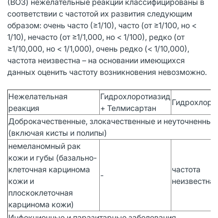
(ВОЗ) нежелательные реакции классифицированы в
соответствии с частотой их развития следующим
образом: очень часто (≥1/10), часто (от ≥1/100, но <
1/10), нечасто (от ≥1/1,000, но < 1/100), редко (от
≥1/10,000, но < 1/1,000), очень редко (< 1/10,000),
частота неизвестна – на основании имеющихся
данных оценить частоту возникновения невозможно.
Нежелательная
Гидрохлоротиазид
Гидрохлоро
реакция
+ Телмисартан
Доброкачественные, злокачественные и неуточненные
(включая кисты и полипы)
немеланомный рак
кожи и губы (базально-
клеточная карцинома
частота
-
кожи и
неизвестна
плоскоклеточная
карцинома кожи)
Инфекционные и паразитарные заболевания