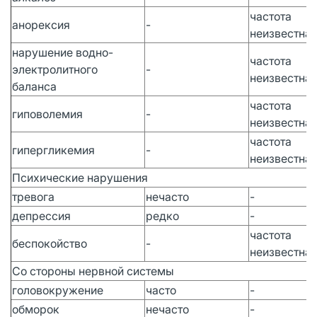
частота
анорексия
-
неизвестна
нарушение водно-
частота
электролитного
-
неизвестна
баланса
частота
гиповолемия
-
неизвестна
частота
гипергликемия
-
неизвестна
Психические нарушения
тревога
нечасто
-
депрессия
редко
-
частота
беспокойство
-
неизвестна
Со стороны нервной системы
головокружение
часто
-
обморок
нечасто
-