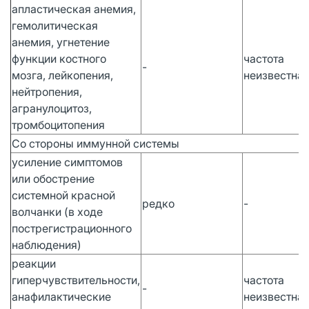
апластическая анемия,
гемолитическая
анемия, угнетение
функции костного
частота
-
мозга, лейкопения,
неизвестна
нейтропения,
агранулоцитоз,
тромбоцитопения
Со стороны иммунной системы
усиление симптомов
или обострение
системной красной
редко
-
волчанки (в ходе
пострегистрационного
наблюдения)
реакции
гиперчувствительности,
частота
-
анафилактические
неизвестна