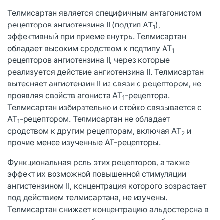
Телмисартан является специфичным антагонистом
рецепторов ангиотензина II (подтип AT
),
1
эффективный при приеме внутрь. Телмисартан
обладает высоким сродством к подтипу AT
1
рецепторов ангиотензина II, через которые
реализуется действие ангиотензина II. Телмисартан
вытесняет ангиотензин II из связи с рецептором, не
проявляя свойств агониста AT
-рецептора.
1
Телмисартан избирательно и стойко связывается с
AT
-рецептором. Телмисартан не обладает
1
сродством к другим рецепторам, включая AT
и
2
прочие менее изученные AT-рецепторы.
Функциональная роль этих рецепторов, а также
эффект их возможной повышенной стимуляции
ангиотензином II, концентрация которого возрастает
под действием телмисартана, не изучены.
Телмисартан снижает концентрацию альдостерона в