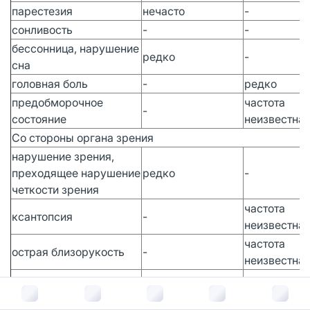
парестезия
нечасто
-
сонливость
-
-
бессонница, нарушение
редко
-
сна
головная боль
-
редко
предобморочное
частота
-
состояние
неизвестна
Со стороны органа зрения
нарушение зрения,
преходящее нарушение
редко
-
четкости зрения
частота
ксантопсия
-
неизвестна
частота
острая близорукость
-
неизвестна
острая
частота
закрытоугольная
-
неизвестна