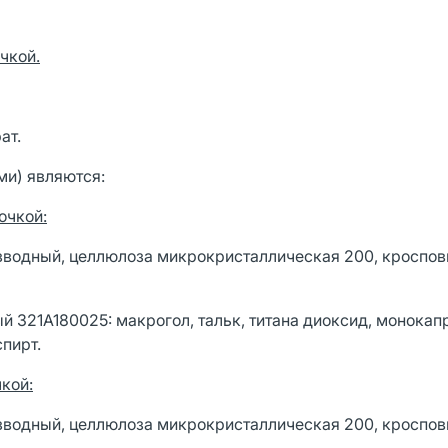
чкой.
ат.
и) являются:
очкой:
зводный, целлюлоза микрокристаллическая 200, кроспов
й 321A180025: макрогол, тальк, титана диоксид, монока
пирт.
чкой:
зводный, целлюлоза микрокристаллическая 200, кроспов