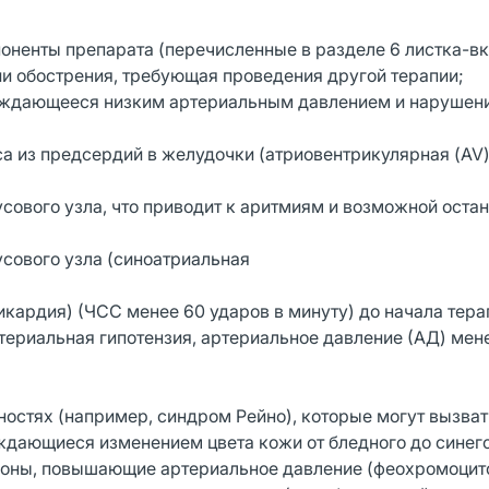
поненты препарата (перечисленные в разделе 6 листка-в
дии обострения, требующая проведения другой терапии;
овождающееся низким артериальным давлением и нарушен
а из предсердий в желудочки (атриовентрикулярная (AV) 
усового узла, что приводит к аритмиям и возможной оста
усового узла (синоатриальная
кардия) (ЧСС менее 60 ударов в минуту) до начала тера
териальная гипотензия, артериальное давление (АД) мене
остях (например, синдром Рейно), которые могут вызват
ждающиеся изменением цвета кожи от бледного до синего
рмоны, повышающие артериальное давление (феохромоцит