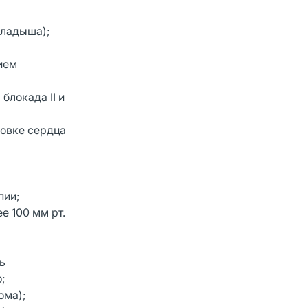
кладыша);
ием
блокада II и
новке сердца
пии;
е 100 мм рт.
ь
;
ома);