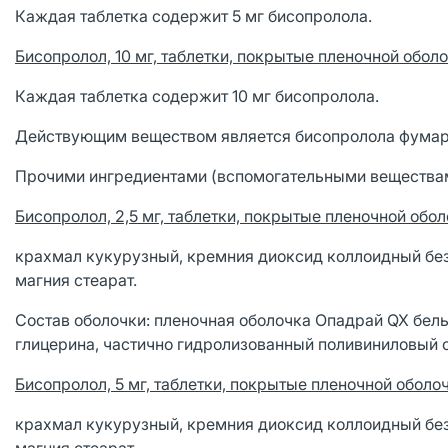
Каждая таблетка содержит 5 мг бисопролола.
Бисопролол, 10 мг, таблетки, покрытые пленочной оболо
Каждая таблетка содержит 10 мг бисопролола.
Действующим веществом является бисопролола фумар
Прочими ингредиентами (вспомогательными веществам
Бисопролол, 2,5 мг, таблетки, покрытые пленочной обол
крахмал кукурузный, кремния диоксид коллоидный бе
магния стеарат.
Состав оболочки: пленочная оболочка Опадрай QX белы
глицерина, частично гидролизованный поливиниловый с
Бисопролол, 5 мг, таблетки, покрытые пленочной оболо
крахмал кукурузный, кремния диоксид коллоидный бе