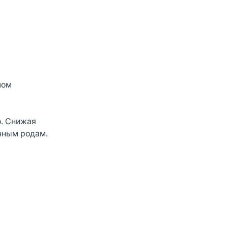
лом
о. Снижая
енным родам.