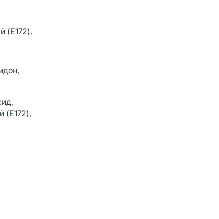
 (E172).
идон,
сид,
 (E172),