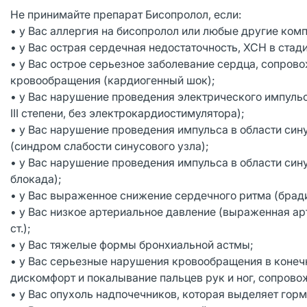
Не принимайте препарат Бисопролол, если:
• у Вас аллергия на бисопролол или любые другие ком
• у Вас острая сердечная недостаточность, ХСН в ста
• у Вас острое серьезное заболевание сердца, сопр
кровообращения (кардиогенный шок);
• у Вас нарушение проведения электрического импульс
III степени, без электрокардиостимулятора);
• у Вас нарушение проведения импульса в области син
(синдром слабости синусового узла);
• у Вас нарушение проведения импульса в области син
блокада);
• у Вас выраженное снижение сердечного ритма (бради
• у Вас низкое артериальное давление (выраженная ар
ст.);
• у Вас тяжелые формы бронхиальной астмы;
• у Вас серьезные нарушения кровообращения в конечн
дискомфорт и покалывание пальцев рук и ног, сопрово
• у Вас опухоль надпочечников, которая выделяет го