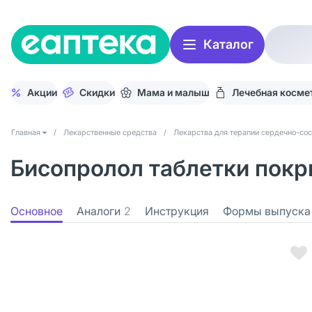
Каталог
Акции
Скидки
Мама и малыш
Лечебная косме
Главная
/
Лекарственные средства
/
Лекарства для терапии сердечно-со
Бисопролол таблетки покры
Основное
Аналоги
2
Инструкция
Формы выпуска