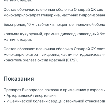
магния стеарат.
Состав оболочки: пленочная оболочка Опадрай QX свет
монокаприлокапрат глицерина, частично гидролизованн
Бисопролол, 10 мг, таблетки, покрытые пленочной оболо
крахмал кукурузный, кремния диоксид коллоидный бе
магния стеарат.
Состав оболочки: пленочная оболочка Опадрай QX свет
монокаприлокаграт глицерина, частично гидролизованн
краситель железа оксид красный (E172).
Показания
Препарат Бисопролол показан к применению у взрослы
• Артериальной гипертензии;
• Ишемической болезни сердца: стабильной стенокард