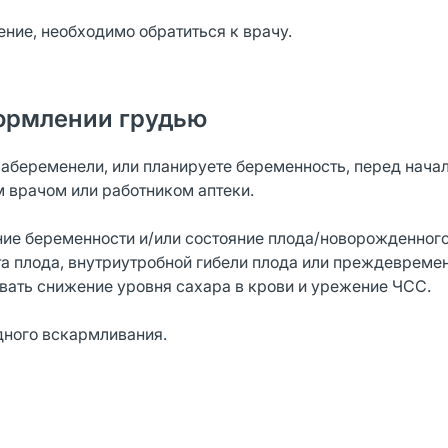
ение, необходимо обратиться к врачу.
ормлении грудью
забеременели, или планируете беременность, перед нача
 врачом или работником аптеки.
ение беременности и/или состояние плода/новорожденног
та плода, внутриутробной гибели плода или преждеврем
вать снижение уровня сахара в крови и урежение ЧСС.
дного вскармливания.