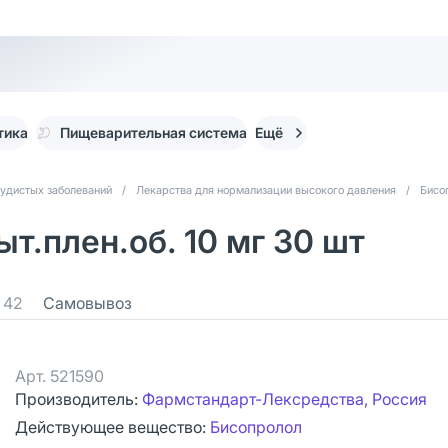
тика
Пищеварительная система
Ещё
судистых заболеваний
/
Лекарства для нормализации высокого давления
/
Бисо
т.плен.об. 10 мг 30 шт
42
Самовывоз
Арт.
521590
Производитель:
Фармстандарт-Лексредства, Россия
Действующее вещество:
Бисопролол