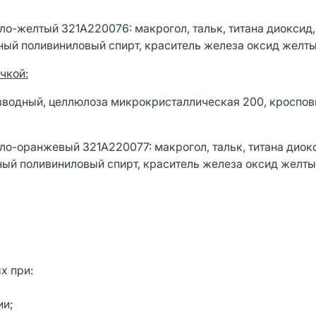
ло-желтый 321A220076: макрогол, тальк, титана диоксид,
ый поливиниловый спирт, краситель железа оксид желтый
чкой:
зводный, целлюлоза микрокристаллическая 200, кроспов
ло-оранжевый 321A220077: макрогол, тальк, титана диок
ый поливиниловый спирт, краситель железа оксид желтый
х при:
ии;