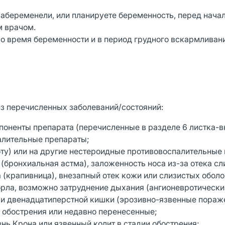
забеременели, или планируете беременность, перед нача
м врачом.
 время беременности и в период грудного вскармливани
из перечисленных заболеваний/состояний:
поненты препарата (перечисленные в разделе 6 листка-
алительные препараты;
ту) или на другие нестероидные противовоспалительные
(бронхиальная астма), заложенность носа из-за отека сл
 (крапивница), внезапный отек кожи или слизистых оболо
 горла, возможно затруднение дыхания (ангионевротически
а и двенадцатиперстной кишки (эрозивно-язвенные пораж
 обострения или недавно перенесенные;
нь Крона или язвенный колит в стадии обострения;