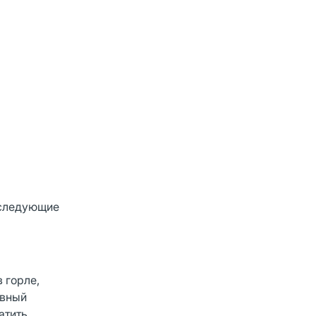
 следующие
 горле,
ивный
атить