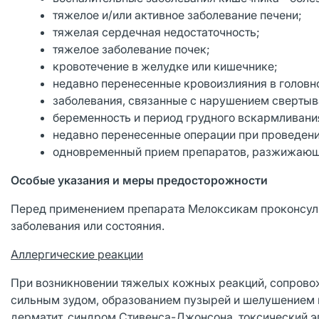
тяжелое и/или активное заболевание печени;
тяжелая сердечная недостаточность;
тяжелое заболевание почек;
кровотечение в желудке или кишечнике;
недавно перенесенные кровоизлияния в головно
заболевания, связанные с нарушением свертыв
беременность и период грудного вскармливани
недавно перенесенные операции при проведен
одновременный прием препаратов, разжижающи
Особые указания и меры предосторожности
Перед применением препарата Мелоксикам проконсуль
заболевания или состояния.
Аллергические реакции
При возникновении тяжелых кожных реакций, сопровож
сильным зудом, образованием пузырей и шелушением ко
дерматит, синдром Стивенса-Джонсона, токсический 