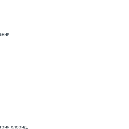
ания
трия хлорид,