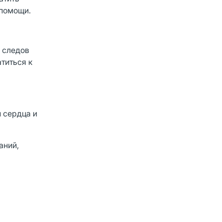
 помощи.
и следов
титься к
 сердца и
аний,