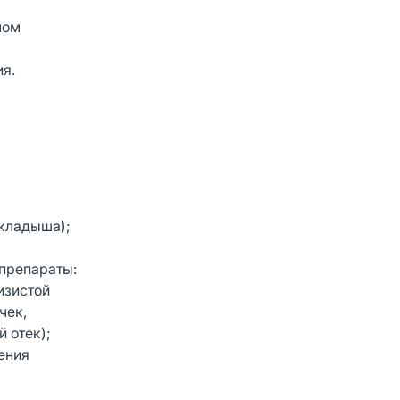
лом
я.
вкладыша);
 препараты:
изистой
чек,
й отек);
ения