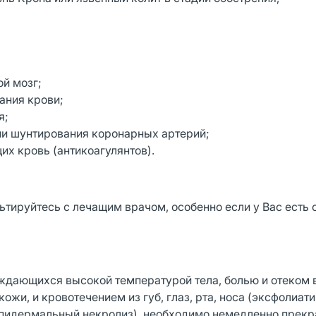
й мозг;
ания крови;
я;
ии шунтирования коронарных артерий;
х кровь (антикоагулянтов).
тируйтесь с лечащим врачом, особенно если у Вас есть
дающихся высокой температурой тела, болью и отеком в
жи, и кровотечением из губ, глаз, рта, носа (эксфолиат
эпидермальный некролиз), необходимо немедленно прекр