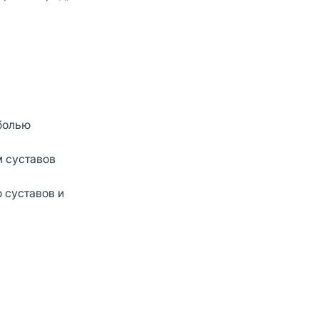
болью
м суставов
 суставов и