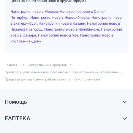
Цены на Нанотропил ново в других городах
Нанотропил ново в Москве
,
Нанотропил ново в Санкт-
Петербург
,
Нанотропил ново в Новосибирске
,
Нанотропил ново
в Екатеринбург
,
Нанотропил ново в Казани
,
Нанотропил ново в
Нижнем Новгород
,
Нанотропил ново в Челябинске
,
Нанотропил
ново в Самаре
,
Нанотропил ново в Уфе
,
Нанотропил ново в
Ростове-на-Дону
Главная
/
Лекарственные средства
/
Препараты для лечения неврологических, психиатрических заболеваний
/
Средства для улучшения работы мозга
/
Нанотропил ново
Помощь
Самовывоз из аптек
ЕАПТЕКА
Обмен и возврат
О компании
Что с моим заказом?