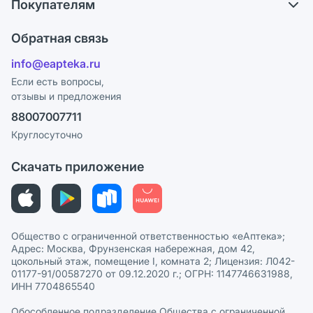
Покупателям
Карьера
Ответы на вопросы
Оплата
Поставщики
Обратная связь
Блог
Отзывы
Лицензия
info@eapteka.ru
Программа СберСпасибо
Реклама на сайте
Если есть вопросы,
отзывы и предложения
Политика конфиденциальности
Ваши товары на ЕАПТЕКЕ
88007007711
Пользовательское соглашение
Сотрудничество для аптек
Круглосуточно
Политика рекомендаций
СМИ о нас
Скачать приложение
Этика и соответствие
Политика в отношении обработки персональных данных
Общество с ограниченной ответственностью «еАптека»;
Адрес: Москва, Фрунзенская набережная, дом 42,
цокольный этаж, помещение I, комната 2; Лицензия: Л042-
01177-91/00587270 от 09.12.2020 г.; ОГРН: 1147746631988,
ИНН 7704865540
Обособленное подразделение Общества с ограниченной