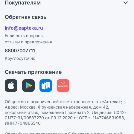
Покупателям
Карьера
Ответы на вопросы
Оплата
Поставщики
Обратная связь
Блог
Отзывы
Лицензия
info@eapteka.ru
Программа СберСпасибо
Реклама на сайте
Если есть вопросы,
отзывы и предложения
Политика конфиденциальности
Ваши товары на ЕАПТЕКЕ
88007007711
Пользовательское соглашение
Сотрудничество для аптек
Круглосуточно
Политика рекомендаций
СМИ о нас
Скачать приложение
Этика и соответствие
Политика в отношении обработки персональных данных
Общество с ограниченной ответственностью «еАптека»;
Адрес: Москва, Фрунзенская набережная, дом 42,
цокольный этаж, помещение I, комната 2; Лицензия: Л042-
01177-91/00587270 от 09.12.2020 г.; ОГРН: 1147746631988,
ИНН 7704865540
Обособленное подразделение Общества с ограниченной