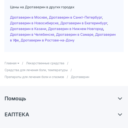
Цены на Дротаверин в других городах
Дротаверин в Москве
,
Дротаверин в Санкт-Петербург
,
Дротаверин в Новосибирске
,
Дротаверин в Екатеринбург
,
Дротаверин в Казани
,
Дротаверин в Нижнем Новгород
,
Дротаверин в Челябинске
,
Дротаверин в Самаре
,
Дротаверин
в Уфе
,
Дротаверин в Ростове-на-Дону
Главная
/
Лекарственные средства
/
Средства для лечения боли, температуры
/
Препараты для лечения боли и спазмов
/
Дротаверин
Помощь
Самовывоз из аптек
ЕАПТЕКА
Обмен и возврат
О компании
Что с моим заказом?