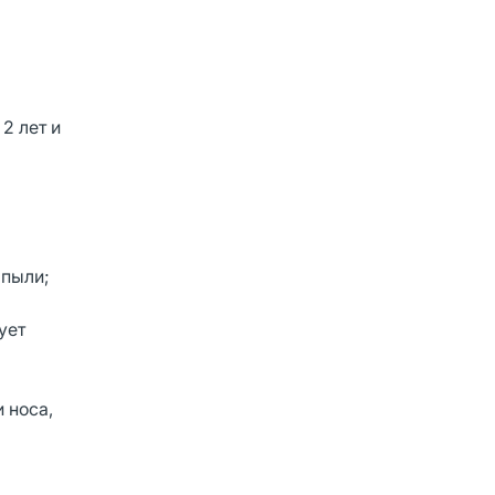
2 лет и
 пыли;
ует
 носа,