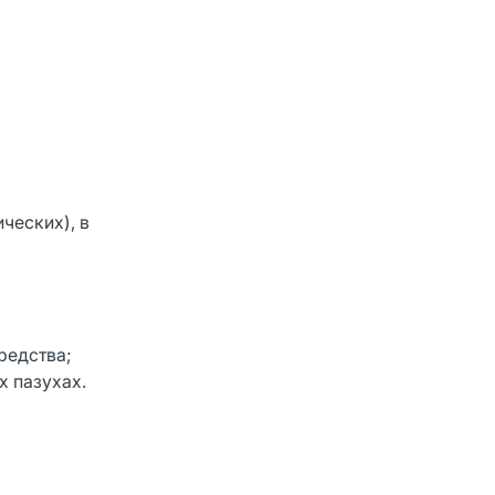
ческих), в
редства;
х пазухах.