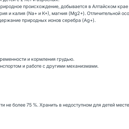
природное происхождение, добывается в Алтайском крае 
трия и калия (Na+ и К+), магния (Mg2+). Отличительной о
держание природных ионов серебра (Ag+).
еременности и кормления грудью.
анспортом и работе с другими механизмами.
ти не более 75 %. Хранить в недоступном для детей месте