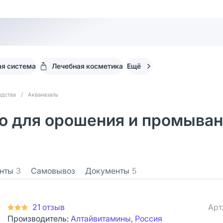
я система
Лечебная косметика
Ещё
едства
/
Акваназаль
о для орошения и промыван
нты
3
Самовывоз
Документы
5
21 отзыв
Арт
Производитель:
Алтайвитамины, Россия